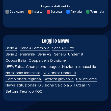
Legenda stati partita
Da giocare
In corso
Sospesa
Rinviata
Terminata
Leggi le News
Serie A
Serie A Femminile
Serie A2 Élite
Serie B Femminile
Serie A2
Serie B
Under 19
Coppa Italia
Coppa della Divisione
UEFA Futsal Champions League
Nazionale maschile
Nazionale femminile
Nazionale Under 19
Campionati Regionali
Attività giovanile
Hall of Fame
News istituzionali
Divisione Calcio a 5
Futsal TV
Settore Tecnico FIGC