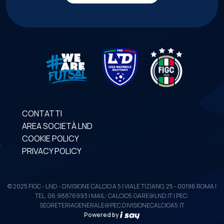
CONTATTI
AREA SOCIETÀ LND
COOKIE POLICY
PRIVACY POLICY
© 2025 FIGC - LND - DIVISIONE CALCIO A 5 | VIALE TIZIANO, 25 - 00196 ROMA |
TEL. 06.98876993 | MAIL: CALCIO5.GARE@LND.IT | PEC:
SEGRETERIAGENERALE@PEC.DIVISIONECALCIOA5.IT
Powered by