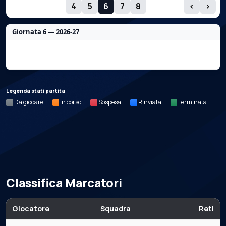
GIORNATE
4
5
6
7
8
‹
›
Giornata 6 — 2026-27
Nessun dato per questa giornata.
Legenda stati partita
Da giocare
In corso
Sospesa
Rinviata
Terminata
Classifica Marcatori
Giocatore
Squadra
Reti