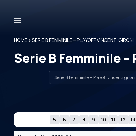
Skip to main content
HOME
»
SERIE B FEMMINILE – PLAYOFF VINCENTI GIRONI
Serie B Femminile – P
GIORNATE
5
6
7
8
9
10
11
12
13