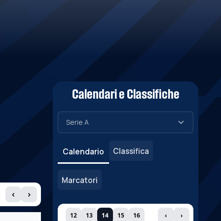
Calendari e Classifiche
Classifica
Calendario
Marcatori
‹
›
12
13
14
15
16
‹
›