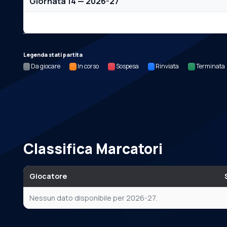
Giornata 14 — 2026-27
Nessun dato per questa giornata.
Legenda stati partita
Da giocare
In corso
Sospesa
Rinviata
Terminata
Classifica Marcatori
Giocatore
Nessun dato disponibile per 2026-27.