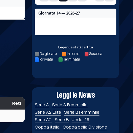
Giornata 14 — 2026-27
Nessun dato per questa giornata.
Legenda stati partita
Da giocare
In corso
Sospesa
Rinviata
Terminata
Leggi le News
Reti
Serie A
Serie A Femminile
Serie A2 Élite
Serie B Femminile
Serie A2
Serie B
Under 19
Coppa Italia
Coppa della Divisione