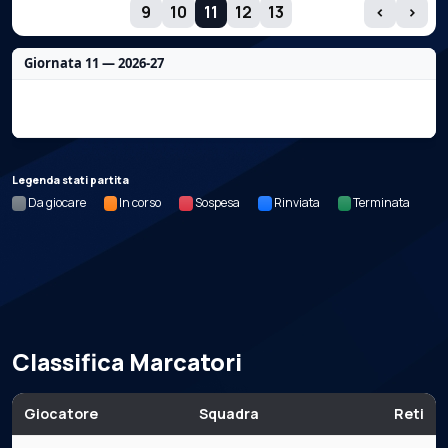
GIORNATE
9
10
11
12
13
‹
›
Giornata 11 — 2026-27
Nessun dato per questa giornata.
Legenda stati partita
Da giocare
In corso
Sospesa
Rinviata
Terminata
Classifica Marcatori
Giocatore
Squadra
Reti