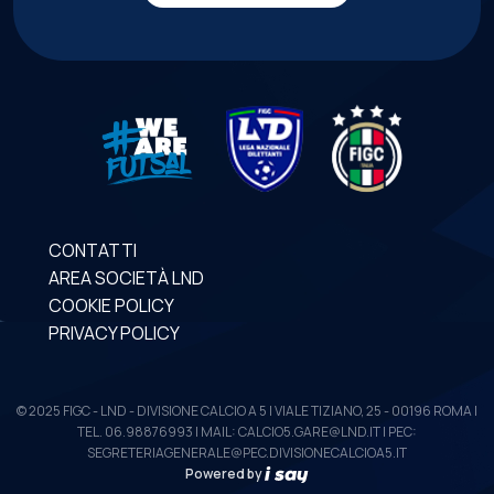
CONTATTI
AREA SOCIETÀ LND
COOKIE POLICY
PRIVACY POLICY
© 2025 FIGC - LND - DIVISIONE CALCIO A 5 | VIALE TIZIANO, 25 - 00196 ROMA |
TEL. 06.98876993 | MAIL: CALCIO5.GARE@LND.IT | PEC:
SEGRETERIAGENERALE@PEC.DIVISIONECALCIOA5.IT
Powered by