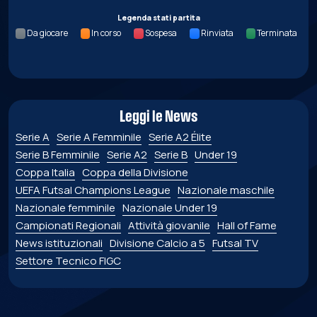
Legenda stati partita
Da giocare
In corso
Sospesa
Rinviata
Terminata
Leggi le News
Serie A
Serie A Femminile
Serie A2 Élite
Serie B Femminile
Serie A2
Serie B
Under 19
Coppa Italia
Coppa della Divisione
UEFA Futsal Champions League
Nazionale maschile
Nazionale femminile
Nazionale Under 19
Campionati Regionali
Attività giovanile
Hall of Fame
News istituzionali
Divisione Calcio a 5
Futsal TV
Settore Tecnico FIGC