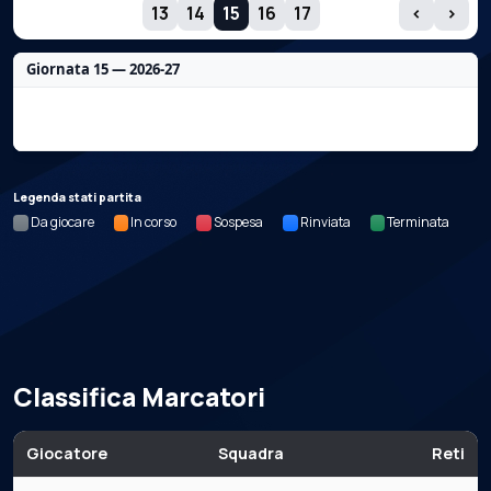
GIORNATE
13
14
15
16
17
‹
›
Giornata 15 — 2026-27
Nessun dato per questa giornata.
Legenda stati partita
Da giocare
In corso
Sospesa
Rinviata
Terminata
Classifica Marcatori
Giocatore
Squadra
Reti