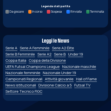
Legenda stati partita
Da giocare
In corso
Sospesa
Rinviata
Terminata
Leggi le News
Serie A
Serie A Femminile
Serie A2 Élite
Serie B Femminile
Serie A2
Serie B
Under 19
Coppa Italia
Coppa della Divisione
UEFA Futsal Champions League
Nazionale maschile
Nazionale femminile
Nazionale Under 19
Campionati Regionali
Attività giovanile
Hall of Fame
News istituzionali
Divisione Calcio a 5
Futsal TV
Settore Tecnico FIGC