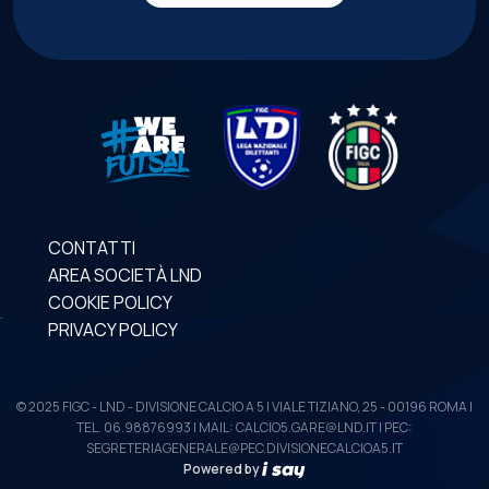
CONTATTI
AREA SOCIETÀ LND
COOKIE POLICY
PRIVACY POLICY
© 2025 FIGC - LND - DIVISIONE CALCIO A 5 | VIALE TIZIANO, 25 - 00196 ROMA |
TEL. 06.98876993 | MAIL: CALCIO5.GARE@LND.IT | PEC:
SEGRETERIAGENERALE@PEC.DIVISIONECALCIOA5.IT
Powered by