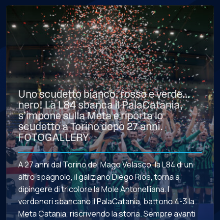
Uno scudetto bianco, rosso e verde…
nero! La L84 sbanca il PalaCatania,
s’impone sulla Meta e riporta lo
scudetto a Torino dopo 27 anni.
FOTOGALLERY
A 27 anni dal Torino del Mago Velasco, la L84 di un
altro spagnolo, il galiziano Diego Rios, torna a
dipingere di tricolore la Mole Antonelliana. I
verdeneri sbancano il PalaCatania, battono 4-3 la
Meta Catania, riscrivendo la storia. Sempre avanti