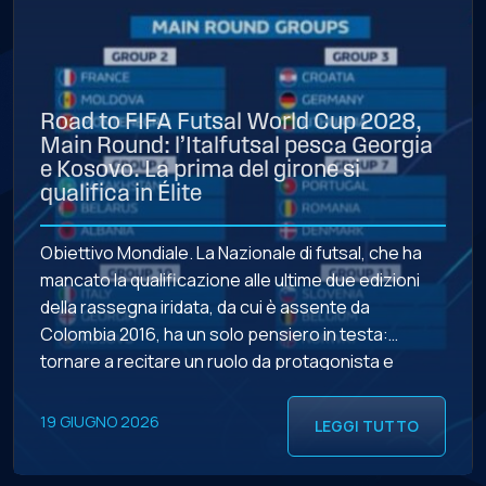
Road to FIFA Futsal World Cup 2028,
Main Round: l’Italfutsal pesca Georgia
e Kosovo. La prima del girone si
qualifica in Élite
Obiettivo Mondiale. La Nazionale di futsal, che ha
mancato la qualificazione alle ultime due edizioni
della rassegna iridata, da cui è assente da
Colombia 2016, ha un solo pensiero in testa:
tornare a recitare un ruolo da protagonista e
qualificarsi alla undicesima edizione della FIFA Futsal
World Cup, in programma nel 2028 (sede ancora da
19 GIUGNO 2026
LEGGI TUTTO
[…]