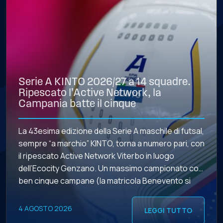
Serie A KINTO 2026/27 a 14 squadre.
Ripescato l’Active Network, la
Campania batte il cinque
La 43esima edizione della Serie A maschile di futsal,
sempre “a marchio” KINTO, torna a numero pari, con
il ripescato Active Network Viterbo in luogo
dell’Ecocity Genzano. Un massimo campionato con
ben cinque campane (la matricola Benevento si
aggiunge a Napoli, Feldi Eboli, Sandro Abate Avellino
e Sporting Sala Consilina), tre laziali (Roma 1927,
4 AGOSTO 2026
LEGGI TUTTO
Pomezia […]