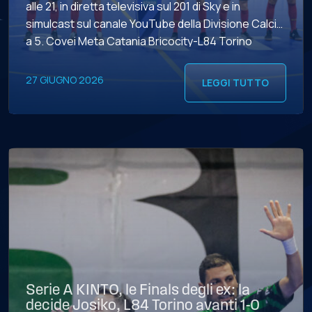
alle 21, in diretta televisiva sul 201 di Sky e in
simulcast sul canale YouTube della Divisione Calcio
a 5. Covei Meta Catania Bricocity-L84 Torino
affidata a Giovanni Zannola di Ostia Lido, Emilio
Romano di Nola, Francesco Saverio […]
27 GIUGNO 2026
LEGGI TUTTO
Serie A KINTO, le Finals degli ex: la
decide Josiko, L84 Torino avanti 1-0