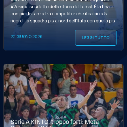
42esimo scudetto della storia del futsal. È la finale
con più distanza tra competitor che il calcio a 5
ricordi: la squadra più a nord dell’Italia con quella più
a sud. Certamente tra le sfide più attese di sempre
tra le prime […]
22 GIUGNO 2026
LEGGI TUTTO
Serie A KINTO, troppo forti: Meta