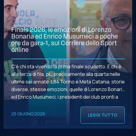
Finals 2026, le emozioni di Lorenzo
Bonaria ed Enrico Musumeci a poche
ore da gara-1, sul Corriere dello Sport
online
C’è chi sta vivendo la prima finale scudetto. E chi è
alla terza di fila, più precisamente alla quarta nelle
ultime sei annate. L84 Torino e Meta Catania, storie
diverse, stesse emozioni, quelle di Lorenzo Bonaria
ed Enrico Musumeci, i presidenti dei club pronti a
contendersi il 42esimo scudetto della storia del
futsal italiano. L’ARTICOLO […]
25 GIUGNO 2026
LEGGI TUTTO