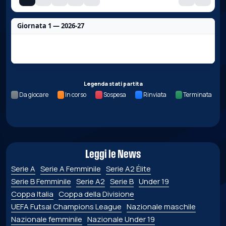
Giornata 1 — 2026-27
Nessun dato per questa giornata.
Legenda stati partita
Da giocare
In corso
Sospesa
Rinviata
Terminata
Leggi le News
Serie A
Serie A Femminile
Serie A2 Élite
Serie B Femminile
Serie A2
Serie B
Under 19
Coppa Italia
Coppa della Divisione
UEFA Futsal Champions League
Nazionale maschile
Nazionale femminile
Nazionale Under 19