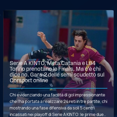
Serie A KINTO, Meta Catania e L84
Torino prenotano le Finals. Ma c’è chi
dice no. Gara-2 delle semi scudetto sul
Corsport online
Chi evidenziando una facilità di gol impressionante
che l’ha portata a realizzare 24 reti in tre partite, chi
mostrando una fase difensiva da soli 5 centri
incassati nei playoff di Serie A KINTO: le prime due