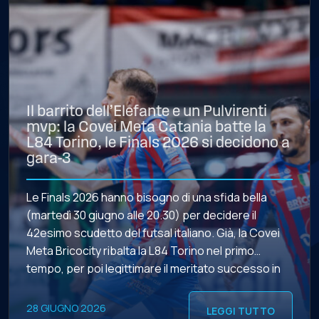
Il barrito dell’Elefante e un Pulvirenti
mvp: la Covei Meta Catania batte la
L84 Torino, le Finals 2026 si decidono a
gara-3
Le Finals 2026 hanno bisogno di una sfida bella
(martedì 30 giugno alle 20.30) per decidere il
42esimo scudetto del futsal italiano. Già, la Covei
Meta Bricocity ribalta la L84 Torino nel primo
tempo, per poi legittimare il meritato successo in
una super ripresa, grazie al barrito dell’Elefante
che si eleva da un ribollente PalaCatania, […]
28 GIUGNO 2026
LEGGI TUTTO