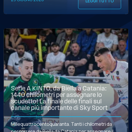
LEGGI TUTTO
Serie A KINTO, da Biella a Catania:
1440 chilometri per assegnare lo
scudetto! La finale delle finali sul
canale più importante di Sky Sport
Millequattrocentoquaranta. Tanti i chilometri da
percorrere da Biella da Catania per assegnare il