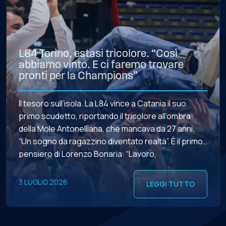
L84 Torino, estasi tricolore. “Così
abbiamo vinto. E ci faremo trovare
pronti per la Champions”
Il tesoro sull’isola. La L84 vince a Catania il suo
primo scudetto, riportando il tricolore all’ombra
della Mole Antonelliana, che mancava da 27 anni.
“Un sogno da ragazzino diventato realtà”. È il primo
pensiero di Lorenzo Bonaria: “Lavoro,
programmazione, pazienza e spogliatoio – rimarca
il Presidente dei torinesi, in un’intervista sul
3 LUGLIO 2026
LEGGI TUTTO
Corriere dello Sport e […]