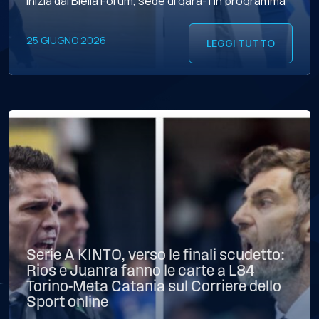
inizia dal Biella Forum, sede di gara-1 in programma
stasera alle 21, in diretta sul 201 di Sky Sport e in
simulcast sul […]
25 GIUGNO 2026
LEGGI TUTTO
Serie A KINTO, verso le finali scudetto:
Rios e Juanra fanno le carte a L84
Torino-Meta Catania sul Corriere dello
Sport online