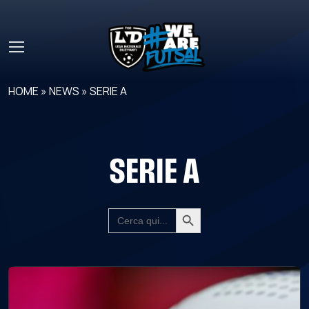
Skip to main content
HOME
»
NEWS
»
SERIE A
SERIE A
Search Button
SEARCH
FOR: