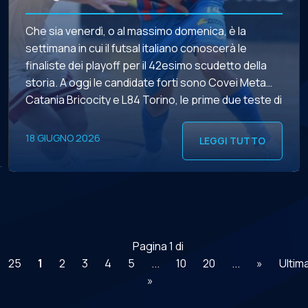
Che sia venerdì, o al massimo domenica, è la
settimana in cui il futsal italiano conoscerà le
finaliste dei playoff per il 42esimo scudetto della
storia. A oggi le candidate forti sono Covei Meta
Catania Bricocity e L84 Torino, le prime due teste di
serie fuoriuscite dalla regular season, autrici di un
doppio blitz gara-1. […]
18 GIUGNO 2026
LEGGI TUTTO
Pagina 1 di
25
1
2
3
4
5
...
10
20
...
»
Ultim
»