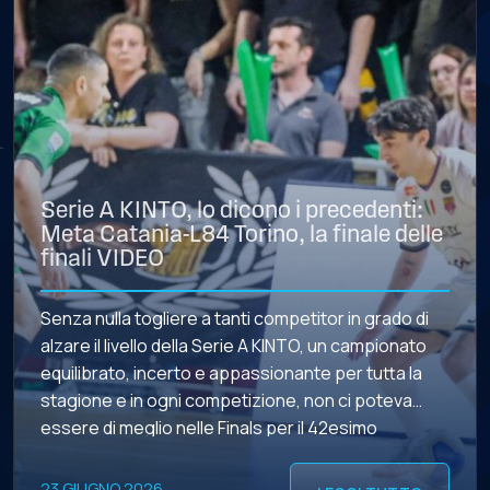
Serie A KINTO, lo dicono i precedenti:
Meta Catania-L84 Torino, la finale delle
finali VIDEO
Senza nulla togliere a tanti competitor in grado di
alzare il livello della Serie A KINTO, un campionato
equilibrato, incerto e appassionante per tutta la
stagione e in ogni competizione, non ci poteva
essere di meglio nelle Finals per il 42esimo
scudetto della storia del futsal. La conferma delle
infinite potenzialità a disposizione di Covei […]
23 GIUGNO 2026