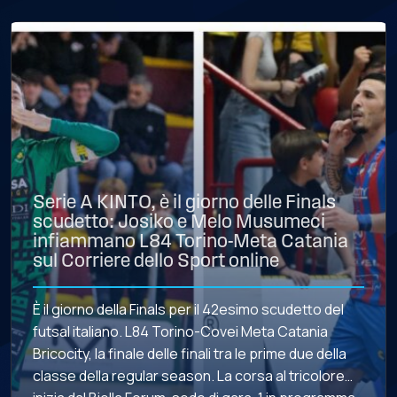
Serie A KINTO, è il giorno delle Finals
scudetto: Josiko e Melo Musumeci
infiammano L84 Torino-Meta Catania
sul Corriere dello Sport online
È il giorno della Finals per il 42esimo scudetto del
futsal italiano. L84 Torino-Covei Meta Catania
Bricocity, la finale delle finali tra le prime due della
classe della regular season. La corsa al tricolore