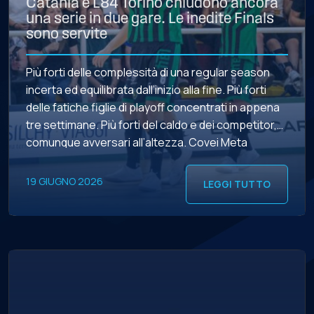
Catania e L84 Torino chiudono ancora
una serie in due gare. Le inedite Finals
sono servite
Più forti delle complessità di una regular season
incerta ed equilibrata dall’inizio alla fine. Più forti
delle fatiche figlie di playoff concentrati in appena
tre settimane. Più forti del caldo e dei competitor,
comunque avversari all’altezza. Covei Meta
Catania e L84 Torino chiudono un’altra serie della
post-season in due gare eliminando
19 GIUGNO 2026
LEGGI TUTTO
rispettivamente Roma 1927 e […]