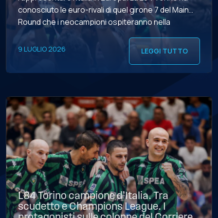
conosciuto le euro-rivali di quel girone 7 del Main
Round che i neocampioni ospiteranno nella
finestra UEFA dal 27 ottobre al 1° novembre: i
maltesi del Luxol St. Andrews, le vincenti dei gironi H
9 LUGLIO 2026
LEGGI TUTTO
[…]
L84 Torino campione d’Italia. Tra
scudetto e Champions League. I
protagonisti sulle colonne del Corriere