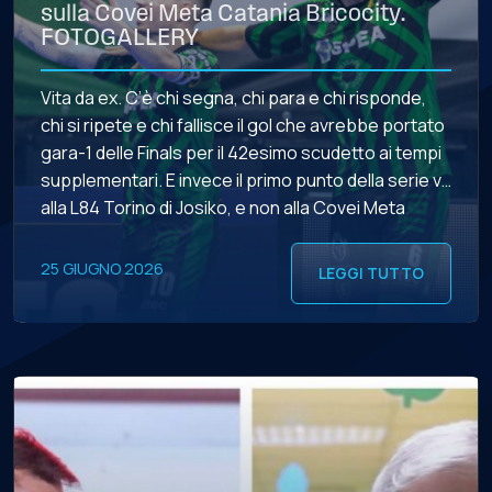
sulla Covei Meta Catania Bricocity.
FOTOGALLERY
Vita da ex. C’è chi segna, chi para e chi risponde,
chi si ripete e chi fallisce il gol che avrebbe portato
gara-1 delle Finals per il 42esimo scudetto ai tempi
supplementari. E invece il primo punto della serie va
alla L84 Torino di Josiko, e non alla Covei Meta
Catania Bricocity di Pedro Siqueira, […]
25 GIUGNO 2026
LEGGI TUTTO