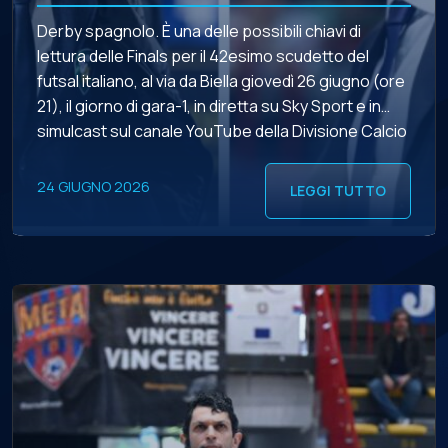
Derby spagnolo. È una delle possibili chiavi di
lettura delle Finals per il 42esimo scudetto del
futsal italiano, al via da Biella giovedì 26 giugno (ore
21), il giorno di gara-1, in diretta su Sky Sport e in
simulcast sul canale YouTube della Divisione Calcio
a 5. Diego Rios e Juanra fanno le carte a […]
24 GIUGNO 2026
LEGGI TUTTO