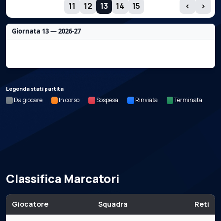
GIORNATE
11
12
13
14
15
‹
›
Giornata 13 — 2026-27
Nessun dato per questa giornata.
Legenda stati partita
Da giocare
In corso
Sospesa
Rinviata
Terminata
Classifica Marcatori
Giocatore
Squadra
Reti