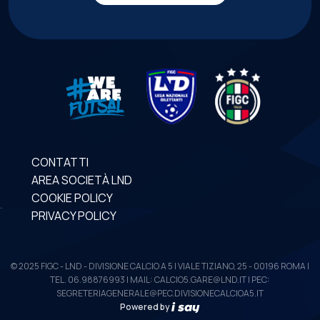
CONTATTI
AREA SOCIETÀ LND
COOKIE POLICY
PRIVACY POLICY
© 2025 FIGC - LND - DIVISIONE CALCIO A 5 | VIALE TIZIANO, 25 - 00196 ROMA |
TEL. 06.98876993 | MAIL: CALCIO5.GARE@LND.IT | PEC:
SEGRETERIAGENERALE@PEC.DIVISIONECALCIOA5.IT
Powered by