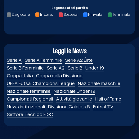
Legenda stati partita
Da giocare
In corso
Sospesa
Rinviata
Terminata
Leggi le News
Serie A
Serie A Femminile
Serie A2 Élite
Serie B Femminile
Serie A2
Serie B
Under 19
Coppa Italia
Coppa della Divisione
UEFA Futsal Champions League
Nazionale maschile
Nazionale femminile
Nazionale Under 19
Campionati Regionali
Attività giovanile
Hall of Fame
News istituzionali
Divisione Calcio a 5
Futsal TV
Settore Tecnico FIGC