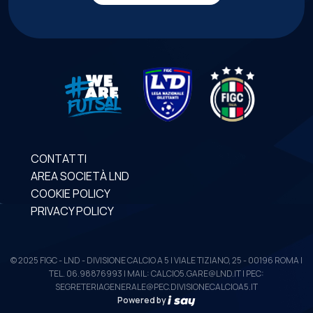
CONTATTI
AREA SOCIETÀ LND
COOKIE POLICY
PRIVACY POLICY
© 2025 FIGC - LND - DIVISIONE CALCIO A 5 | VIALE TIZIANO, 25 - 00196 ROMA |
TEL. 06.98876993 | MAIL: CALCIO5.GARE@LND.IT | PEC:
SEGRETERIAGENERALE@PEC.DIVISIONECALCIOA5.IT
Powered by