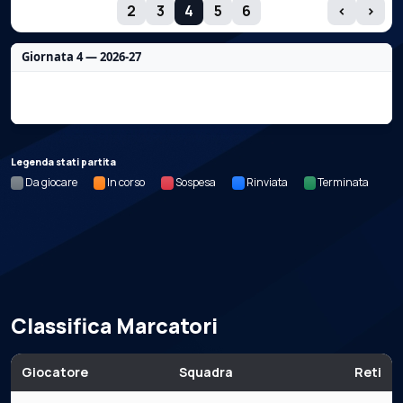
GIORNATE
2
3
4
5
6
‹
›
Giornata 4 — 2026-27
Nessun dato per questa giornata.
Legenda stati partita
Da giocare
In corso
Sospesa
Rinviata
Terminata
Classifica Marcatori
Giocatore
Squadra
Reti