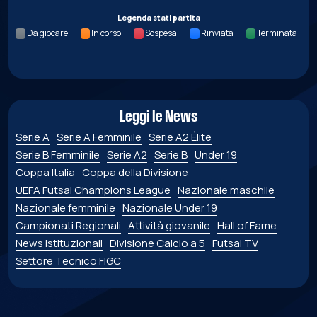
Legenda stati partita
Da giocare
In corso
Sospesa
Rinviata
Terminata
Leggi le News
Serie A
Serie A Femminile
Serie A2 Élite
Serie B Femminile
Serie A2
Serie B
Under 19
Coppa Italia
Coppa della Divisione
UEFA Futsal Champions League
Nazionale maschile
Nazionale femminile
Nazionale Under 19
Campionati Regionali
Attività giovanile
Hall of Fame
News istituzionali
Divisione Calcio a 5
Futsal TV
Settore Tecnico FIGC