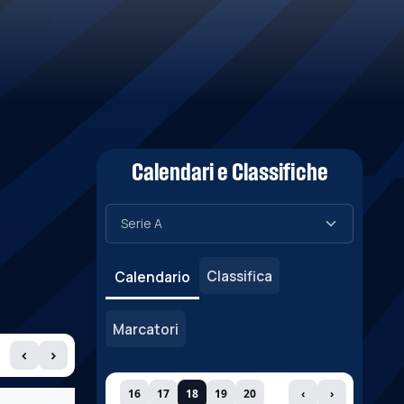
Calendari e Classifiche
Classifica
Calendario
Marcatori
‹
›
16
17
18
19
20
‹
›