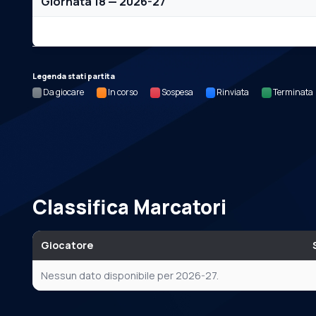
Giornata 18 — 2026-27
Nessun dato per questa giornata.
Legenda stati partita
Da giocare
In corso
Sospesa
Rinviata
Terminata
Classifica Marcatori
Giocatore
Nessun dato disponibile per 2026-27.