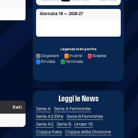
Giornata 18 — 2026-27
Nessun dato per questa giornata.
Legenda stati partita
Da giocare
In corso
Sospesa
Rinviata
Terminata
Leggi le News
Reti
Serie A
Serie A Femminile
Serie A2 Élite
Serie B Femminile
Serie A2
Serie B
Under 19
Coppa Italia
Coppa della Divisione