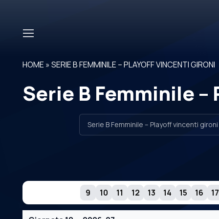
Skip to main content
HOME
»
SERIE B FEMMINILE – PLAYOFF VINCENTI GIRONI
Serie B Femminile – P
GIORNATE
9
10
11
12
13
14
15
16
17