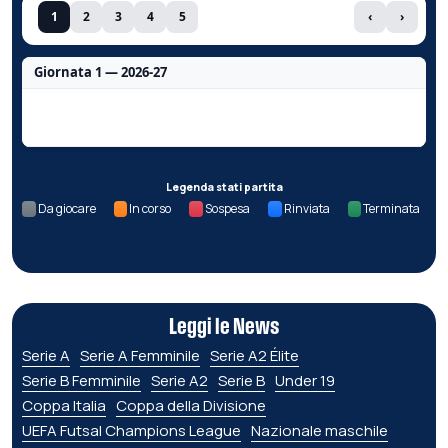
1
2
3
4
5
‹
›
Giornata 1 — 2026-27
Nessun dato per questa giornata.
Legenda stati partita
Da giocare
In corso
Sospesa
Rinviata
Terminata
Leggi le News
Serie A
Serie A Femminile
Serie A2 Élite
Serie B Femminile
Serie A2
Serie B
Under 19
Coppa Italia
Coppa della Divisione
UEFA Futsal Champions League
Nazionale maschile