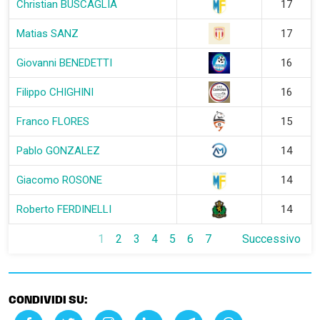
Christian BUSCAGLIA
17
Matias SANZ
17
Giovanni BENEDETTI
16
Filippo CHIGHINI
16
Franco FLORES
15
Pablo GONZALEZ
14
Giacomo ROSONE
14
Roberto FERDINELLI
14
1
2
3
4
5
6
7
Successivo
CONDIVIDI SU: