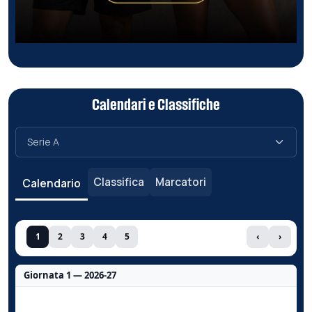
Calendari e Classifiche
Classifica
Marcatori
Calendario
1
2
3
4
5
‹
›
Giornata 1 — 2026-27
Nessun dato per questa giornata.