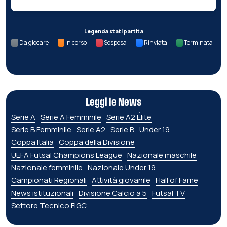
Legenda stati partita
Da giocare
In corso
Sospesa
Rinviata
Terminata
Leggi le News
Serie A
Serie A Femminile
Serie A2 Élite
Serie B Femminile
Serie A2
Serie B
Under 19
Coppa Italia
Coppa della Divisione
UEFA Futsal Champions League
Nazionale maschile
Nazionale femminile
Nazionale Under 19
Campionati Regionali
Attività giovanile
Hall of Fame
News istituzionali
Divisione Calcio a 5
Futsal TV
Settore Tecnico FIGC