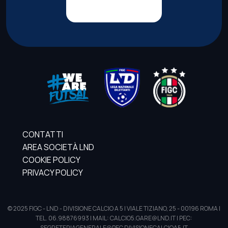
CONTATTI
AREA SOCIETÀ LND
COOKIE POLICY
PRIVACY POLICY
© 2025 FIGC - LND - DIVISIONE CALCIO A 5 | VIALE TIZIANO, 25 - 00196 ROMA |
TEL. 06.98876993 | MAIL: CALCIO5.GARE@LND.IT | PEC:
SEGRETERIAGENERALE@PEC.DIVISIONECALCIOA5.IT