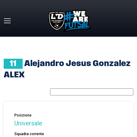
Skip to main content
HOME
»
ALEJANDRO JESUS GONZALEZ ALEX
11
Alejandro Jesus Gonzalez
ALEX
Posizione
Universale
Squadra corrente