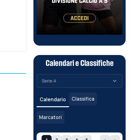
Calendari e Classifiche
Classifica
Calendario
Marcatori
1
2
3
4
5
‹
›