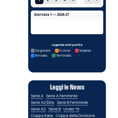
Giornata 1 — 2026-27
Nessun dato per questa giornata.
Legenda stati partita
Da giocare
In corso
Sospesa
Rinviata
Terminata
Leggi le News
Serie A
Serie A Femminile
Serie A2 Élite
Serie B Femminile
Serie A2
Serie B
Under 19
Coppa Italia
Coppa della Divisione