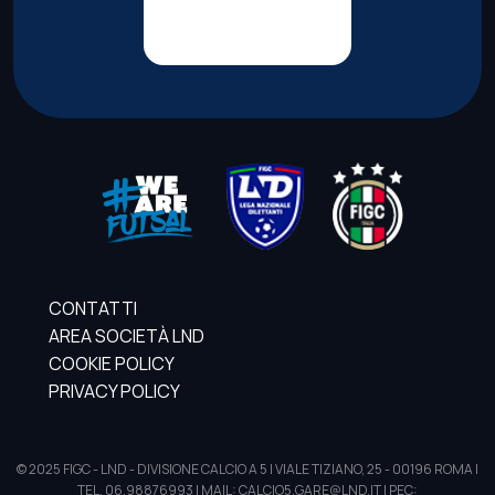
CONTATTI
AREA SOCIETÀ LND
COOKIE POLICY
PRIVACY POLICY
© 2025 FIGC - LND - DIVISIONE CALCIO A 5 | VIALE TIZIANO, 25 - 00196 ROMA |
TEL. 06.98876993 | MAIL: CALCIO5.GARE@LND.IT | PEC: