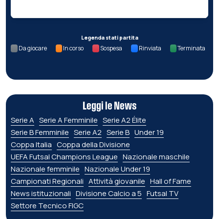
Legenda stati partita
Da giocare
In corso
Sospesa
Rinviata
Terminata
Leggi le News
Serie A
Serie A Femminile
Serie A2 Élite
Serie B Femminile
Serie A2
Serie B
Under 19
Coppa Italia
Coppa della Divisione
UEFA Futsal Champions League
Nazionale maschile
Nazionale femminile
Nazionale Under 19
Campionati Regionali
Attività giovanile
Hall of Fame
News istituzionali
Divisione Calcio a 5
Futsal TV
Settore Tecnico FIGC