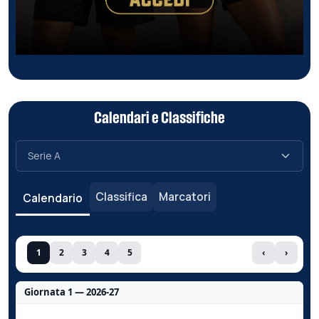
Calendari e Classifiche
Classifica
Marcatori
Calendario
1
2
3
4
5
‹
›
Giornata 1 — 2026-27
Nessun dato per questa giornata.