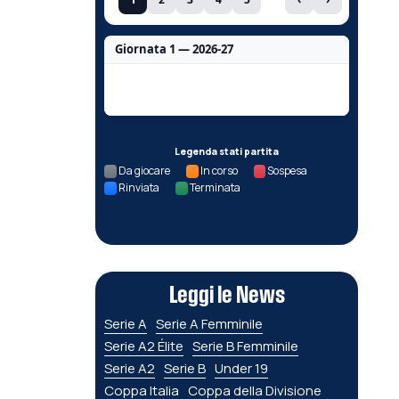
Giornata 1 — 2026-27
Nessun dato per questa giornata.
Legenda stati partita
Da giocare
In corso
Sospesa
Rinviata
Terminata
Leggi le News
Serie A
Serie A Femminile
Serie A2 Élite
Serie B Femminile
Serie A2
Serie B
Under 19
Coppa Italia
Coppa della Divisione