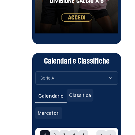
Calendari e Classifiche
Classifica
Calendario
Marcatori
1
2
3
4
5
‹
›