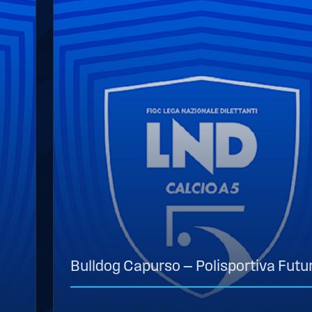
Bulldog Capurso — Polisportiva Futu