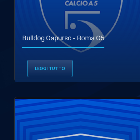
Bulldog Capurso – Roma C5
LEGGI TUTTO