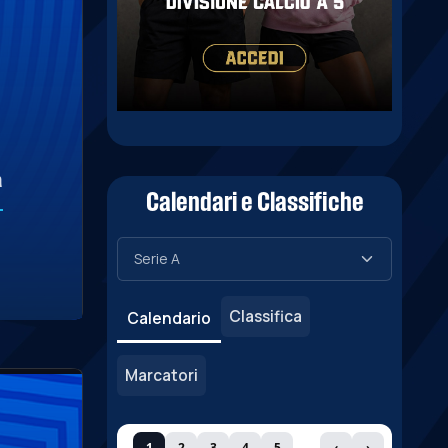
a
Calendari e Classifiche
Classifica
Calendario
Marcatori
1
2
3
4
5
‹
›