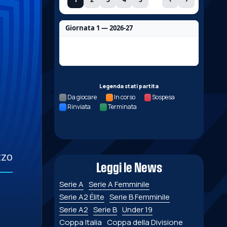
Giornata 1 — 2026-27
Nessun dato per questa giornata.
Legenda stati partita
Da giocare
In corso
Sospesa
Rinviata
Terminata
zzo
Leggi le News
Serie A
Serie A Femminile
Serie A2 Élite
Serie B Femminile
Serie A2
Serie B
Under 19
Coppa Italia
Coppa della Divisione