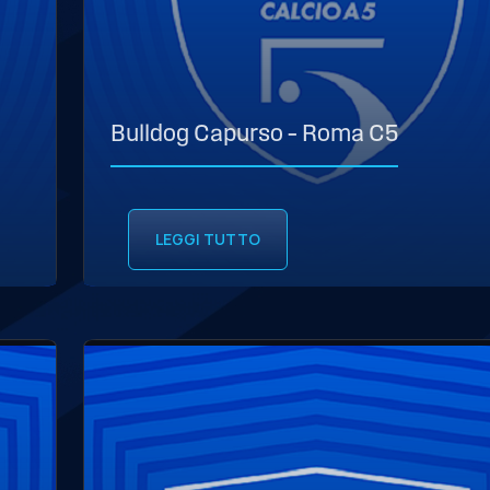
Bulldog Capurso – Roma C5
LEGGI TUTTO