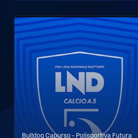
Bulldog Capurso – Polisportiva Futura