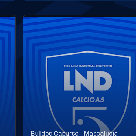
Bulldog Capurso – Mascalucia