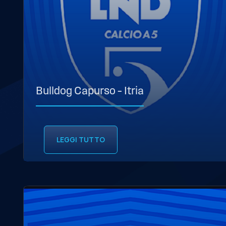
Bulldog Capurso – Itria
LEGGI TUTTO