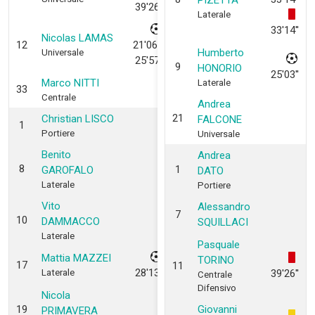
PIZETTA
39'26''
Laterale
33'14''
Nicolas LAMAS
12
21'06'',
Humberto
Universale
25'57''
9
HONORIO
25'03''
Marco NITTI
Laterale
33
Centrale
Andrea
21
Christian LISCO
FALCONE
1
Portiere
Universale
Benito
Andrea
8
1
GAROFALO
DATO
Laterale
Portiere
Vito
Alessandro
7
10
DAMMACCO
SQUILLACI
Laterale
Pasquale
Mattia MAZZEI
TORINO
17
11
28'13''
Laterale
39'26''
Centrale
Difensivo
Nicola
19
Giovanni
PRIMAVERA