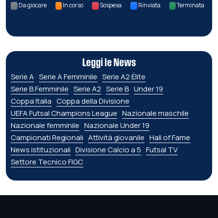
Da giocare
In corso
Sospesa
Rinviata
Terminata
Leggi le News
Serie A
Serie A Femminile
Serie A2 Élite
Serie B Femminile
Serie A2
Serie B
Under 19
Coppa Italia
Coppa della Divisione
UEFA Futsal Champions League
Nazionale maschile
Nazionale femminile
Nazionale Under 19
Campionati Regionali
Attività giovanile
Hall of Fame
News istituzionali
Divisione Calcio a 5
Futsal TV
Settore Tecnico FIGC