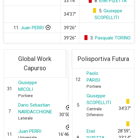
33'14''
8.
Eriel PIZETTA
5.
Giuseppe
34'37''
SCOPELLITI
11.
Juan PERRI
39'26''
39'26''
3.
Pasquale TORINO
Global Work
Polisportiva Futura
Capurso
Paolo
12
PARISI
Giuseppe
Portiere
31
MICOLI
Giuseppe
Portiere
SCOPELLITI
Dario Sebastian
5
34'37''
Centrale
7
NARDACCHIONE
30'50''
Difensivo
Laterale
28'59'',
Juan PERRI
Eriel
11
16'46'',
8
33'14''
Universale