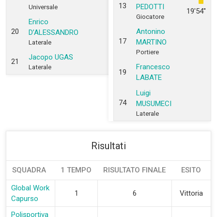
13
PEDOTTI
Universale
19'54''
Giocatore
Enrico
20
Antonino
D’ALESSANDRO
17
MARTINO
Laterale
Portiere
Jacopo UGAS
21
Francesco
Laterale
19
LABATE
Luigi
74
MUSUMECI
Laterale
Risultati
SQUADRA
1 TEMPO
RISULTATO FINALE
ESITO
Global Work
1
6
Vittoria
Capurso
Polisportiva