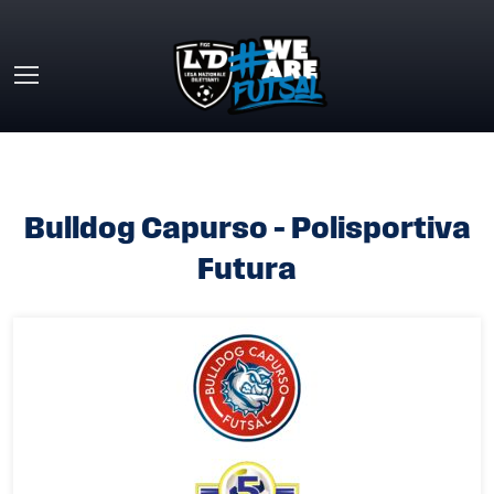
Skip to main content
HOME
»
BULLDOG CAPURSO – POLISPORTIVA FUTURA
Bulldog Capurso – Polisportiva
Futura