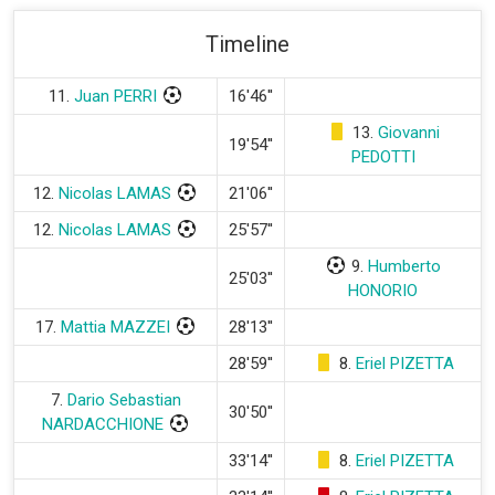
Timeline
11.
Juan PERRI
16'46''
13.
Giovanni
19'54''
PEDOTTI
12.
Nicolas LAMAS
21'06''
12.
Nicolas LAMAS
25'57''
9.
Humberto
25'03''
HONORIO
17.
Mattia MAZZEI
28'13''
28'59''
8.
Eriel PIZETTA
7.
Dario Sebastian
30'50''
NARDACCHIONE
33'14''
8.
Eriel PIZETTA