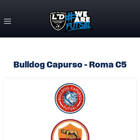
Skip to main content
HOME
»
BULLDOG CAPURSO – ROMA C5
Bulldog Capurso – Roma C5