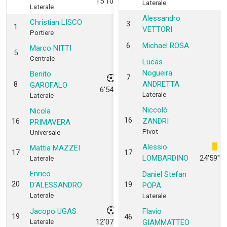
15'10''
Laterale
Laterale
Alessandro
Christian LISCO
3
1
VETTORI
Portiere
6
Michael ROSA
Marco NITTI
5
Centrale
Lucas
Nogueira
Benito
7
8
ANDRETTA
GAROFALO
6'54''
Laterale
Laterale
Niccolò
Nicola
16
16
ZANDRI
PRIMAVERA
Pivot
Universale
Alessio
Mattia MAZZEI
17
17
LOMBARDINO
24'59''
Laterale
Enrico
Daniel Stefan
20
19
D’ALESSANDRO
POPA
Laterale
Laterale
Jacopo UGAS
Flavio
19
46
12'07''
Laterale
GIAMMATTEO