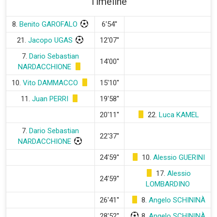
Timeline
8.
Benito GAROFALO
6'54''
21.
Jacopo UGAS
12'07''
7.
Dario Sebastian
14'00''
NARDACCHIONE
10.
Vito DAMMACCO
15'10''
11.
Juan PERRI
19'58''
20'11''
22.
Luca KAMEL
7.
Dario Sebastian
22'37''
NARDACCHIONE
24'59''
10.
Alessio GUERINI
17.
Alessio
24'59''
LOMBARDINO
26'41''
8.
Angelo SCHININÀ
28'52''
8.
Angelo SCHININÀ