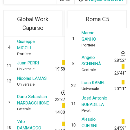
Global Work
Roma C5
Capurso
Marcio
1
GANHO
Giuseppe
Portiere
4
MICOLI
Portiere
Angelo
28'52''
Juan PERRI
8
SCHININÀ
11
19'58''
Universale
Centrale
26'41''
Nicolas LAMAS
12
Luca KAMEL
Universale
22
20'11''
Universale
Dario Sebastian
José Antonio
22'37''
7
NARDACCHIONE
11
BOBADILLA
Laterale
Pivot
14'00''
Alessio
Vito
10
GUERINI
10
DAMMACCO
24'59''