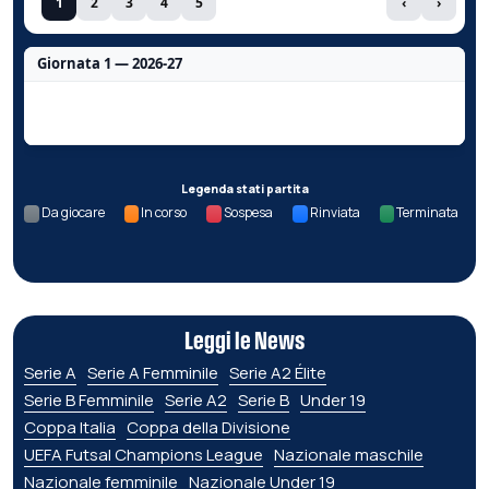
1
2
3
4
5
‹
›
Giornata 1 — 2026-27
Nessun dato per questa giornata.
Legenda stati partita
Da giocare
In corso
Sospesa
Rinviata
Terminata
Leggi le News
Serie A
Serie A Femminile
Serie A2 Élite
Serie B Femminile
Serie A2
Serie B
Under 19
Coppa Italia
Coppa della Divisione
UEFA Futsal Champions League
Nazionale maschile
Nazionale femminile
Nazionale Under 19