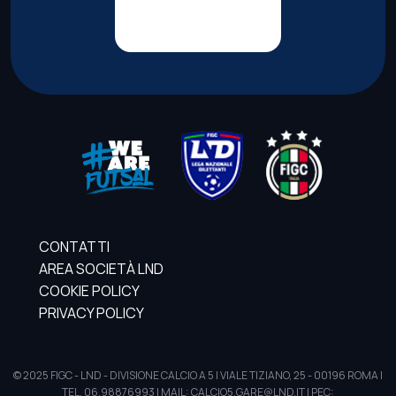
CONTATTI
AREA SOCIETÀ LND
COOKIE POLICY
PRIVACY POLICY
© 2025 FIGC - LND - DIVISIONE CALCIO A 5 | VIALE TIZIANO, 25 - 00196 ROMA |
TEL. 06.98876993 | MAIL: CALCIO5.GARE@LND.IT | PEC: