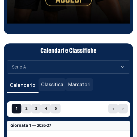
Calendari e Classifiche
Classifica
Marcatori
Calendario
1
2
3
4
5
‹
›
Giornata 1 — 2026-27
Nessun dato per questa giornata.