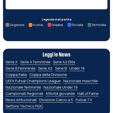
Legenda stati partita
Da giocare
In corso
Sospesa
Rinviata
Terminata
Leggi le News
Serie A
Serie A Femminile
Serie A2 Élite
Serie B Femminile
Serie A2
Serie B
Under 19
Coppa Italia
Coppa della Divisione
UEFA Futsal Champions League
Nazionale maschile
Nazionale femminile
Nazionale Under 19
Campionati Regionali
Attività giovanile
Hall of Fame
News istituzionali
Divisione Calcio a 5
Futsal TV
Settore Tecnico FIGC