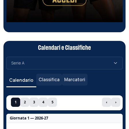
Calendari e Classifiche
Classifica
Marcatori
Calendario
1
2
3
4
5
‹
›
Giornata 1 — 2026-27
Nessun dato per questa giornata.