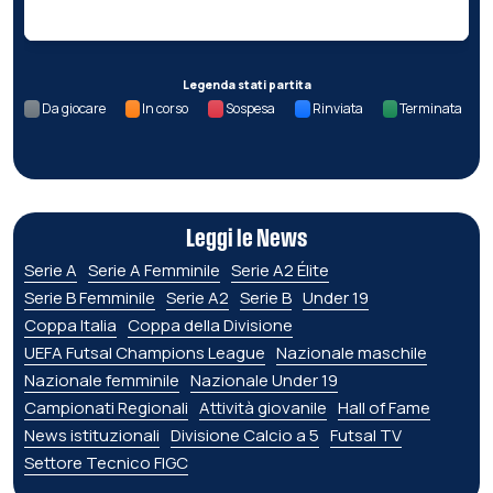
Legenda stati partita
Da giocare
In corso
Sospesa
Rinviata
Terminata
Leggi le News
Serie A
Serie A Femminile
Serie A2 Élite
Serie B Femminile
Serie A2
Serie B
Under 19
Coppa Italia
Coppa della Divisione
UEFA Futsal Champions League
Nazionale maschile
Nazionale femminile
Nazionale Under 19
Campionati Regionali
Attività giovanile
Hall of Fame
News istituzionali
Divisione Calcio a 5
Futsal TV
Settore Tecnico FIGC