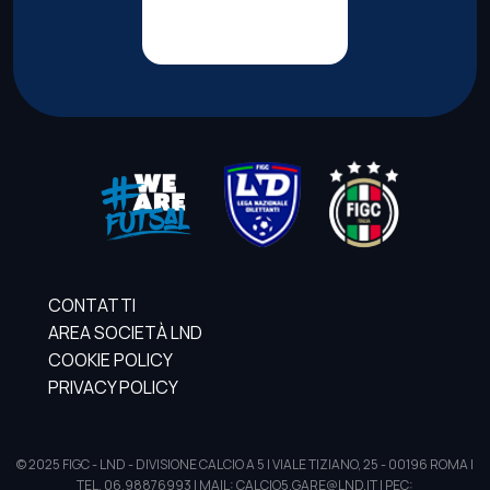
CONTATTI
AREA SOCIETÀ LND
COOKIE POLICY
PRIVACY POLICY
© 2025 FIGC - LND - DIVISIONE CALCIO A 5 | VIALE TIZIANO, 25 - 00196 ROMA |
TEL. 06.98876993 | MAIL: CALCIO5.GARE@LND.IT | PEC: