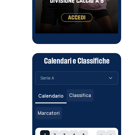
Calendari e Classifiche
Classifica
Calendario
Marcatori
1
2
3
4
5
‹
›