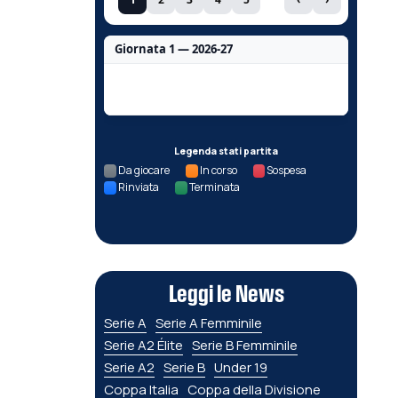
Giornata 1 — 2026-27
Nessun dato per questa giornata.
Legenda stati partita
Da giocare
In corso
Sospesa
Rinviata
Terminata
Leggi le News
Serie A
Serie A Femminile
Serie A2 Élite
Serie B Femminile
Serie A2
Serie B
Under 19
Coppa Italia
Coppa della Divisione