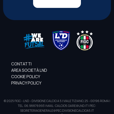
CONTATTI
AREA SOCIETÀ LND
COOKIE POLICY
PRIVACY POLICY
© 2025 FIGC - LND - DIVISIONE CALCIO A 5 | VIALE TIZIANO, 25 - 00196 ROMA |
TEL. 06.98876993 | MAIL: CALCIO5.GARE@LND.IT | PEC:
SEGRETERIAGENERALE@PEC.DIVISIONECALCIOA5.IT