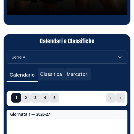
Calendari e Classifiche
Classifica
Marcatori
Calendario
1
2
3
4
5
‹
›
Giornata 1 — 2026-27
Nessun dato per questa giornata.