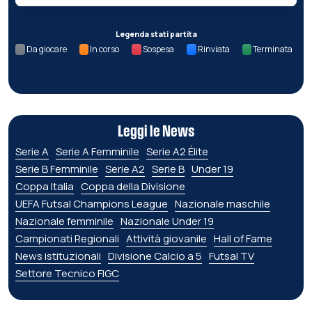
Legenda stati partita
Da giocare
In corso
Sospesa
Rinviata
Terminata
Leggi le News
Serie A
Serie A Femminile
Serie A2 Élite
Serie B Femminile
Serie A2
Serie B
Under 19
Coppa Italia
Coppa della Divisione
UEFA Futsal Champions League
Nazionale maschile
Nazionale femminile
Nazionale Under 19
Campionati Regionali
Attività giovanile
Hall of Fame
News istituzionali
Divisione Calcio a 5
Futsal TV
Settore Tecnico FIGC