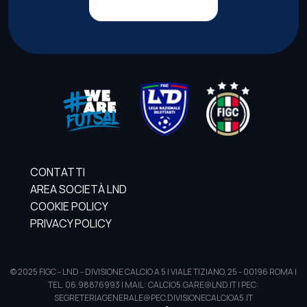
CONTATTI
AREA SOCIETÀ LND
COOKIE POLICY
PRIVACY POLICY
© 2025 FIGC - LND - DIVISIONE CALCIO A 5 | VIALE TIZIANO, 25 - 00196 ROMA |
TEL. 06.98876993 | MAIL: CALCIO5.GARE@LND.IT | PEC:
SEGRETERIAGENERALE@PEC.DIVISIONECALCIOA5.IT