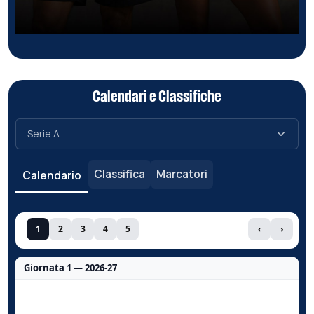
Calendari e Classifiche
Classifica
Marcatori
Calendario
1
2
3
4
5
‹
›
Giornata 1 — 2026-27
Nessun dato per questa giornata.