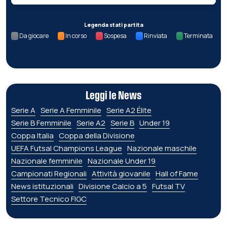
Legenda stati partita
Da giocare
In corso
Sospesa
Rinviata
Terminata
Leggi le News
Serie A
Serie A Femminile
Serie A2 Élite
Serie B Femminile
Serie A2
Serie B
Under 19
Coppa Italia
Coppa della Divisione
UEFA Futsal Champions League
Nazionale maschile
Nazionale femminile
Nazionale Under 19
Campionati Regionali
Attività giovanile
Hall of Fame
News istituzionali
Divisione Calcio a 5
Futsal TV
Settore Tecnico FIGC