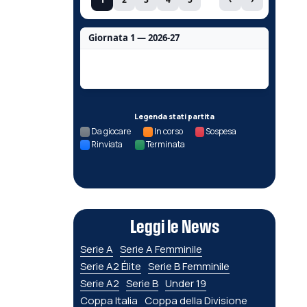
Giornata 1 — 2026-27
Nessun dato per questa giornata.
Legenda stati partita
Da giocare
In corso
Sospesa
Rinviata
Terminata
Leggi le News
Serie A
Serie A Femminile
Serie A2 Élite
Serie B Femminile
Serie A2
Serie B
Under 19
Coppa Italia
Coppa della Divisione