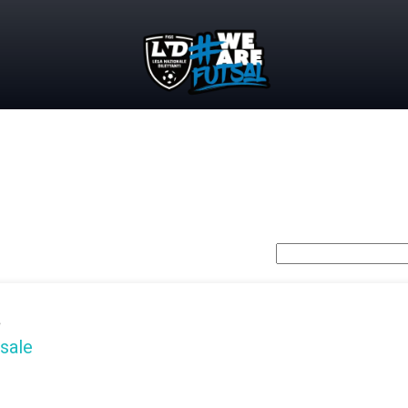
e
sale