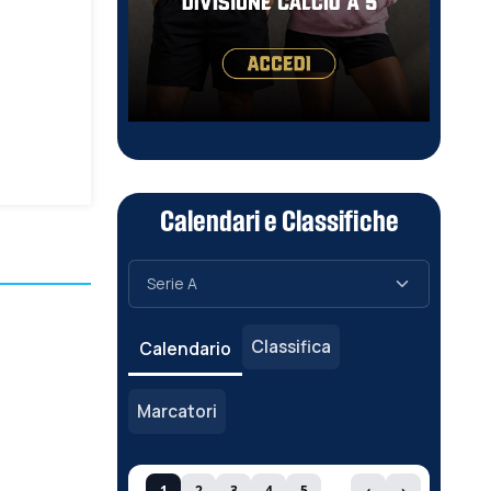
Calendari e Classifiche
Classifica
Calendario
Marcatori
1
2
3
4
5
‹
›