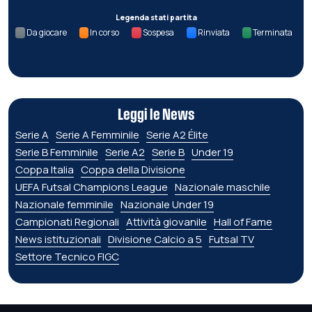
Legenda stati partita
Da giocare
In corso
Sospesa
Rinviata
Terminata
Leggi le News
Serie A
Serie A Femminile
Serie A2 Élite
Serie B Femminile
Serie A2
Serie B
Under 19
Coppa Italia
Coppa della Divisione
UEFA Futsal Champions League
Nazionale maschile
Nazionale femminile
Nazionale Under 19
Campionati Regionali
Attività giovanile
Hall of Fame
News istituzionali
Divisione Calcio a 5
Futsal TV
Settore Tecnico FIGC