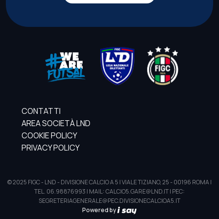
CONTATTI
AREA SOCIETÀ LND
COOKIE POLICY
PRIVACY POLICY
© 2025 FIGC - LND - DIVISIONE CALCIO A 5 | VIALE TIZIANO, 25 - 00196 ROMA |
TEL. 06.98876993 | MAIL: CALCIO5.GARE@LND.IT | PEC:
SEGRETERIAGENERALE@PEC.DIVISIONECALCIOA5.IT
Powered by