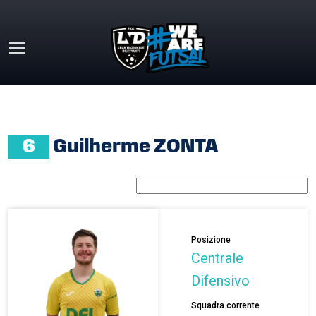
Skip to main content
HOME
»
GUILHERME ZONTA
6
Guilherme ZONTA
Posizione
Centrale
Difensivo
Squadra corrente