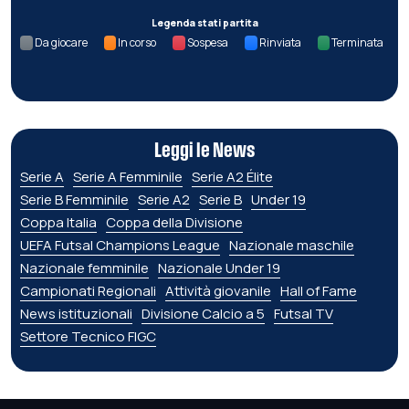
Legenda stati partita
Da giocare
In corso
Sospesa
Rinviata
Terminata
Leggi le News
Serie A
Serie A Femminile
Serie A2 Élite
Serie B Femminile
Serie A2
Serie B
Under 19
Coppa Italia
Coppa della Divisione
UEFA Futsal Champions League
Nazionale maschile
Nazionale femminile
Nazionale Under 19
Campionati Regionali
Attività giovanile
Hall of Fame
News istituzionali
Divisione Calcio a 5
Futsal TV
Settore Tecnico FIGC