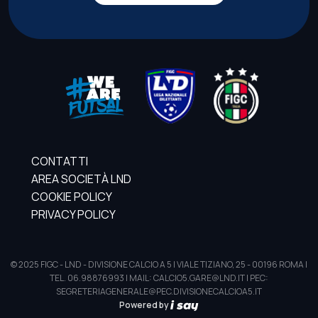
CONTATTI
AREA SOCIETÀ LND
COOKIE POLICY
PRIVACY POLICY
© 2025 FIGC - LND - DIVISIONE CALCIO A 5 | VIALE TIZIANO, 25 - 00196 ROMA |
TEL. 06.98876993 | MAIL: CALCIO5.GARE@LND.IT | PEC:
SEGRETERIAGENERALE@PEC.DIVISIONECALCIOA5.IT
Powered by