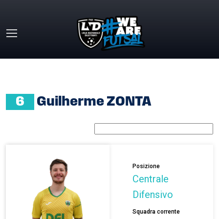
Skip to main content
HOME
»
GUILHERME ZONTA
6
Guilherme ZONTA
Posizione
Centrale
Difensivo
Squadra corrente