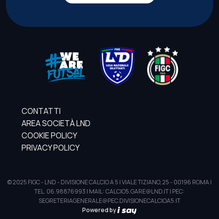
CONTATTI
AREA SOCIETÀ LND
COOKIE POLICY
PRIVACY POLICY
© 2025 FIGC - LND - DIVISIONE CALCIO A 5 | VIALE TIZIANO, 25 - 00196 ROMA |
TEL. 06.98876993 | MAIL: CALCIO5.GARE@LND.IT | PEC:
SEGRETERIAGENERALE@PEC.DIVISIONECALCIOA5.IT
Powered by