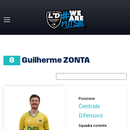
Skip to main content
HOME
»
GUILHERME ZONTA
6
Guilherme ZONTA
Posizione
Centrale
Difensivo
Squadra corrente