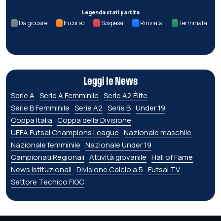
Legenda stati partita
Da giocare
In corso
Sospesa
Rinviata
Terminata
Leggi le News
Serie A
Serie A Femminile
Serie A2 Élite
Serie B Femminile
Serie A2
Serie B
Under 19
Coppa Italia
Coppa della Divisione
UEFA Futsal Champions League
Nazionale maschile
Nazionale femminile
Nazionale Under 19
Campionati Regionali
Attività giovanile
Hall of Fame
News istituzionali
Divisione Calcio a 5
Futsal TV
Settore Tecnico FIGC