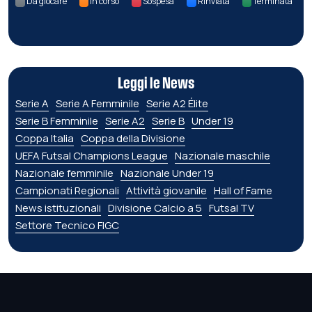
Da giocare
In corso
Sospesa
Rinviata
Terminata
Leggi le News
Serie A
Serie A Femminile
Serie A2 Élite
Serie B Femminile
Serie A2
Serie B
Under 19
Coppa Italia
Coppa della Divisione
UEFA Futsal Champions League
Nazionale maschile
Nazionale femminile
Nazionale Under 19
Campionati Regionali
Attività giovanile
Hall of Fame
News istituzionali
Divisione Calcio a 5
Futsal TV
Settore Tecnico FIGC