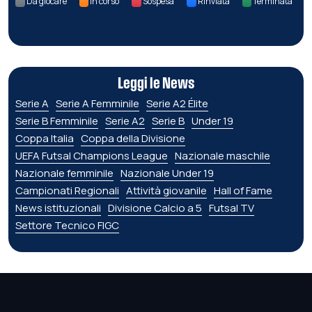
Da giocare
In corso
Sospesa
Rinviata
Terminata
Leggi le News
Serie A
Serie A Femminile
Serie A2 Élite
Serie B Femminile
Serie A2
Serie B
Under 19
Coppa Italia
Coppa della Divisione
UEFA Futsal Champions League
Nazionale maschile
Nazionale femminile
Nazionale Under 19
Campionati Regionali
Attività giovanile
Hall of Fame
News istituzionali
Divisione Calcio a 5
Futsal TV
Settore Tecnico FIGC