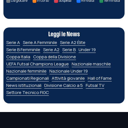
Da giocare
In corso
Sospesa
Rinviata
Terminata
Leggi le News
Serie A
Serie A Femminile
Serie A2 Élite
Serie B Femminile
Serie A2
Serie B
Under 19
Coppa Italia
Coppa della Divisione
UEFA Futsal Champions League
Nazionale maschile
Nazionale femminile
Nazionale Under 19
Campionati Regionali
Attività giovanile
Hall of Fame
News istituzionali
Divisione Calcio a 5
Futsal TV
Settore Tecnico FIGC