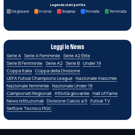
Legenda stati partita
Da giocare
In corso
Sospesa
Rinviata
Terminata
Leggi le News
Serie A
Serie A Femminile
Serie A2 Élite
Serie B Femminile
Serie A2
Serie B
Under 19
Coppa Italia
Coppa della Divisione
UEFA Futsal Champions League
Nazionale maschile
Nazionale femminile
Nazionale Under 19
Campionati Regionali
Attività giovanile
Hall of Fame
News istituzionali
Divisione Calcio a 5
Futsal TV
Settore Tecnico FIGC