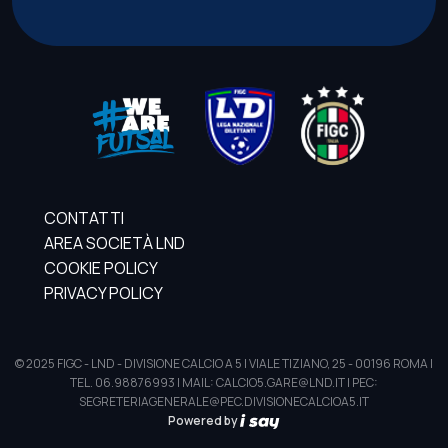
CONTATTI
AREA SOCIETÀ LND
COOKIE POLICY
PRIVACY POLICY
© 2025 FIGC - LND - DIVISIONE CALCIO A 5 | VIALE TIZIANO, 25 - 00196 ROMA |
TEL. 06.98876993 | MAIL: CALCIO5.GARE@LND.IT | PEC:
SEGRETERIAGENERALE@PEC.DIVISIONECALCIOA5.IT
Powered by