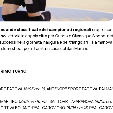
seconde classificate dei campionati regionali
si apre con 
rno
, vittorie in doppia cifra per Quartu e Olympique Sinope, n
uccessi nella giornata inaugurale dei triangolari: il Palmanova
lean sheet per il Torrita in casa del San Martino.
 PRIMO TURNO
ORT PADOVA
18/05 ore 16
, ANTENORE SPORT PADOVA-PALM
N MARTINO
18/05 ore 16
,
FUTSAL TORRITA-ARANOVA
25/05 ore 
PORTIVA BOJANO-REAL CAROVIGNO
18/05 ore 16
, REAL CARO