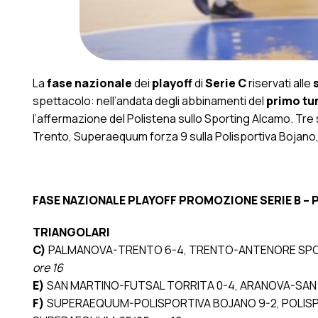
La
fase nazionale
dei
playoff
di
Serie C
riservati alle
spettacolo: nell’andata degli abbinamenti del
primo tu
l’affermazione del Polistena sullo Sporting Alcamo. Tre s
Trento, Superaequum forza 9 sulla Polisportiva Bojano, c
FASE NAZIONALE PLAYOFF PROMOZIONE SERIE B –
TRIANGOLARI
C)
PALMANOVA-TRENTO 6-4, TRENTO-ANTENORE SP
ore 16
E)
SAN MARTINO-FUTSAL TORRITA 0-4, ARANOVA-SA
F)
SUPERAEQUUM-POLISPORTIVA BOJANO 9-2, POLIS