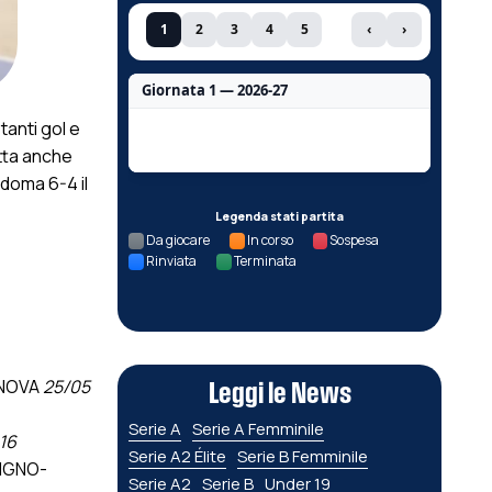
1
2
3
4
5
‹
›
Giornata 1 — 2026-27
tanti gol e
Nessun dato per questa giornata.
etta anche
 doma 6-4 il
Legenda stati partita
Da giocare
In corso
Sospesa
Rinviata
Terminata
ANOVA
25/05
Leggi le News
Serie A
Serie A Femminile
16
Serie A2 Élite
Serie B Femminile
VIGNO-
Serie A2
Serie B
Under 19