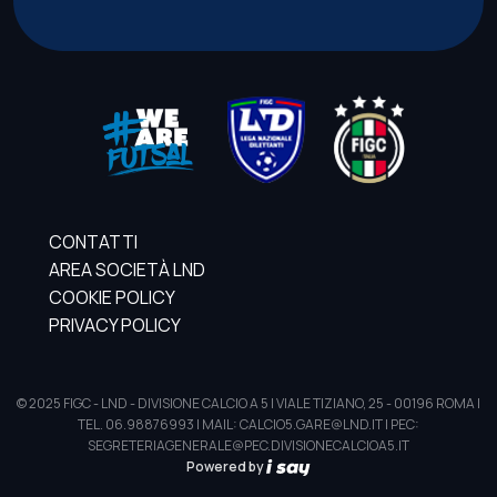
CONTATTI
AREA SOCIETÀ LND
COOKIE POLICY
PRIVACY POLICY
© 2025 FIGC - LND - DIVISIONE CALCIO A 5 | VIALE TIZIANO, 25 - 00196 ROMA |
TEL. 06.98876993 | MAIL: CALCIO5.GARE@LND.IT | PEC:
SEGRETERIAGENERALE@PEC.DIVISIONECALCIOA5.IT
Powered by