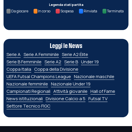
Legenda stati partita
Da giocare
In corso
Sospesa
Rinviata
Terminata
Leggi le News
Serie A
Serie A Femminile
Serie A2 Élite
Serie B Femminile
Serie A2
Serie B
Under 19
Coppa Italia
Coppa della Divisione
UEFA Futsal Champions League
Nazionale maschile
Nazionale femminile
Nazionale Under 19
Campionati Regionali
Attività giovanile
Hall of Fame
News istituzionali
Divisione Calcio a 5
Futsal TV
Settore Tecnico FIGC