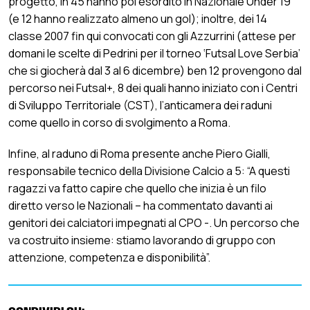
progetto, in 45 hanno poi esordito in Nazionale Under 19
(e 12 hanno realizzato almeno un gol); inoltre, dei 14
classe 2007 fin qui convocati con gli Azzurrini (attese per
domani le scelte di Pedrini per il torneo ‘Futsal Love Serbia’
che si giocherà dal 3 al 6 dicembre) ben 12 provengono dal
percorso nei Futsal+, 8 dei quali hanno iniziato con i Centri
di Sviluppo Territoriale (CST), l’anticamera dei raduni
come quello in corso di svolgimento a Roma.
Infine, al raduno di Roma presente anche Piero Gialli,
responsabile tecnico della Divisione Calcio a 5: “A questi
ragazzi va fatto capire che quello che inizia è un filo
diretto verso le Nazionali – ha commentato davanti ai
genitori dei calciatori impegnati al CPO -. Un percorso che
va costruito insieme: stiamo lavorando di gruppo con
attenzione, competenza e disponibilità”.