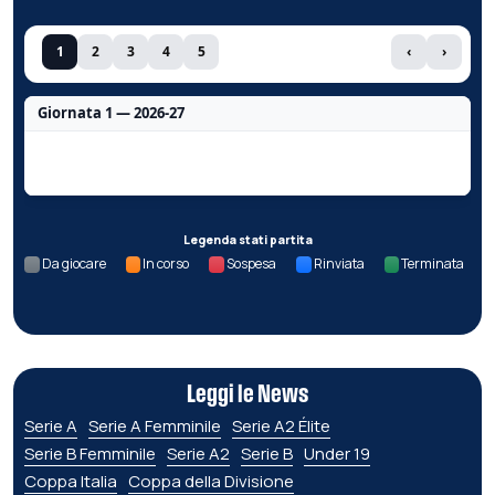
1
2
3
4
5
‹
›
Giornata 1 — 2026-27
Nessun dato per questa giornata.
Legenda stati partita
Da giocare
In corso
Sospesa
Rinviata
Terminata
Leggi le News
Serie A
Serie A Femminile
Serie A2 Élite
Serie B Femminile
Serie A2
Serie B
Under 19
Coppa Italia
Coppa della Divisione