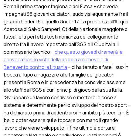
Roma il primo stage stagionale del Futsal+ che vede
impegnati 36 giovani calciatori, suddivisi equamente fra il
gruppo Under 15 e quello Under 17. La presenza all’Acqua
Acetosa di Salvo Samperi, Ct della Nazionale maggiore di
futsal, è la perfetta testimonianza del collegamento
diretto fra il lavoro impostato dall’SGS e il Club Italia. Il
commissario tecnico –
che questo giovedì diramerà le
convocazioni in vista della doppia amichevole di
Benevento contro la Lituania
– ci ha tenuto a fare il suo in
bocca al lupo ai ragazzi e alle famiglie dei giocatori
presenti a Roma e in precedenza ha condiviso assieme
allo staff dell’SGS alcuni principi di gioco della sua Italia.
“Sviluppare un lavoro condiviso e mettere le cose a
sistema è determinante per lo sviluppo del nostro sport –
ha dichiarato prima di addentrarsi in ambito più tecnici -. È
bello poter essere qui e toccare con mano il grande
lavoro che viene sviluppato: il fine ultimo è portare i
giocatori in Nazionale e condividere questi momenti è