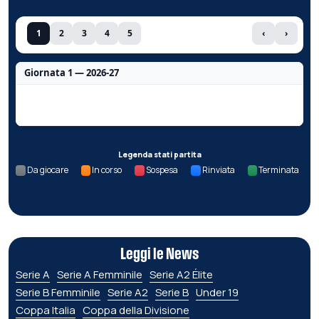
1
2
3
4
5
‹
›
Giornata 1 — 2026-27
Nessun dato per questa giornata.
Legenda stati partita
Da giocare
In corso
Sospesa
Rinviata
Terminata
Leggi le News
Serie A
Serie A Femminile
Serie A2 Élite
Serie B Femminile
Serie A2
Serie B
Under 19
Coppa Italia
Coppa della Divisione