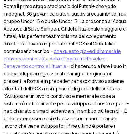
Roma il primo stage stagionale del Futsal+ che vede
impegnati 36 giovani calciatori, suddivisi equamente fra il
gruppo Under 15 e quello Under 17. La presenza all’Acqua
Acetosa di Salvo Samperi, Ct della Nazionale maggiore di
futsal, è la perfetta testimonianza del collegamento
diretto fra il lavoro impostato dall’SGS e il Club Italia. Il
commissario tecnico –
che questo giovedì diramerà le
convocazioni in vista della doppia amichevole di
Benevento contro la Lituania
– ci ha tenuto a fare il suo in
bocca al lupo ai ragazzi e alle famiglie dei giocatori
presenti a Roma e in precedenza ha condiviso assieme
allo staff dell’SGS alcuni principi di gioco della sua Italia.
“Sviluppare un lavoro condiviso e mettere le cose a
sistema è determinante per lo sviluppo del nostro sport –
ha dichiarato prima di addentrarsi in ambito più tecnici -. È
bello poter essere qui e toccare con mano il grande
lavoro che viene sviluppato: il fine ultimo è portare i
giocatori in Nazionale e condividere questi momenti è