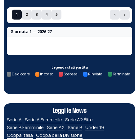
1
2
3
4
5
‹
›
Giornata 1 — 2026-27
Nessun dato per questa giornata.
Legenda stati partita
Da giocare
In corso
Sospesa
Rinviata
Terminata
Leggi le News
Serie A
Serie A Femminile
Serie A2 Élite
Serie B Femminile
Serie A2
Serie B
Under 19
Coppa Italia
Coppa della Divisione