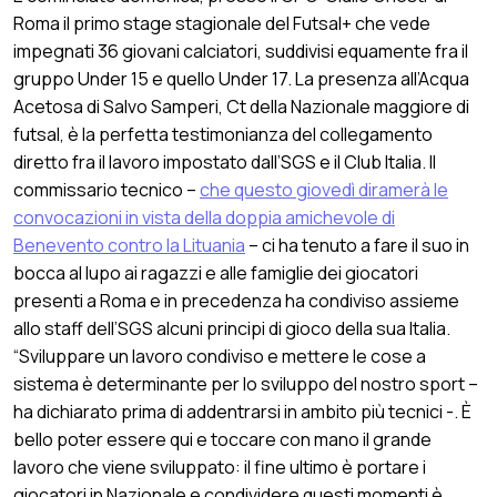
Roma il primo stage stagionale del Futsal+ che vede
impegnati 36 giovani calciatori, suddivisi equamente fra il
gruppo Under 15 e quello Under 17. La presenza all’Acqua
Acetosa di Salvo Samperi, Ct della Nazionale maggiore di
futsal, è la perfetta testimonianza del collegamento
diretto fra il lavoro impostato dall’SGS e il Club Italia. Il
commissario tecnico –
che questo giovedì diramerà le
convocazioni in vista della doppia amichevole di
Benevento contro la Lituania
– ci ha tenuto a fare il suo in
bocca al lupo ai ragazzi e alle famiglie dei giocatori
presenti a Roma e in precedenza ha condiviso assieme
allo staff dell’SGS alcuni principi di gioco della sua Italia.
“Sviluppare un lavoro condiviso e mettere le cose a
sistema è determinante per lo sviluppo del nostro sport –
ha dichiarato prima di addentrarsi in ambito più tecnici -. È
bello poter essere qui e toccare con mano il grande
lavoro che viene sviluppato: il fine ultimo è portare i
giocatori in Nazionale e condividere questi momenti è