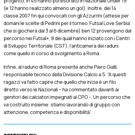
progetto, in 45 hanno poi esordito in Nazionale Under 19
(e 12 hanno realizzato almeno un gol); inoltre, dei 14
classe 2007 fin qui convocati con gli Azzurrini (attese per
domani le scelte di Pedrini per il torneo ‘Futsal Love Serbia’
che si giocherà dal 3 al 6 dicembre) ben 12 provengono dal
percorso nei Futsal+, 8 dei quali hanno iniziato con i Centri
di Sviluppo Territoriale (CST), l’anticamera dei raduni
come quello in corso di svolgimento a Roma.
Infine, al raduno di Roma presente anche Piero Gialli,
responsabile tecnico della Divisione Calcio a 5: “A questi
ragazzi va fatto capire che quello che inizia è un filo
diretto verso le Nazionali – ha commentato davanti ai
genitori dei calciatori impegnati al CPO -. Un percorso che
va costruito insieme: stiamo lavorando di gruppo con
attenzione, competenza e disponibilità”.