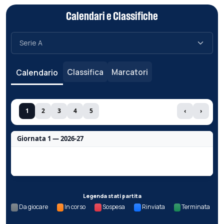
Calendari e Classifiche
Classifica
Marcatori
Calendario
1
2
3
4
5
‹
›
Giornata 1 — 2026-27
Nessun dato per questa giornata.
Legenda stati partita
Da giocare
In corso
Sospesa
Rinviata
Terminata