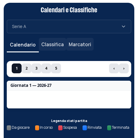
Calendari e Classifiche
Classifica
Marcatori
Calendario
1
2
3
4
5
‹
›
Giornata 1 — 2026-27
Nessun dato per questa giornata.
Legenda stati partita
Da giocare
In corso
Sospesa
Rinviata
Terminata