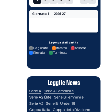
Giornata 1 — 2026-27
Nessun dato per questa giornata.
Legenda stati partita
Da giocare
In corso
Sospesa
Rinviata
Terminata
Leggi le News
Serie A
Serie A Femminile
Serie A2 Élite
Serie B Femminile
Serie A2
Serie B
Under 19
Coppa Italia
Coppa della Divisione