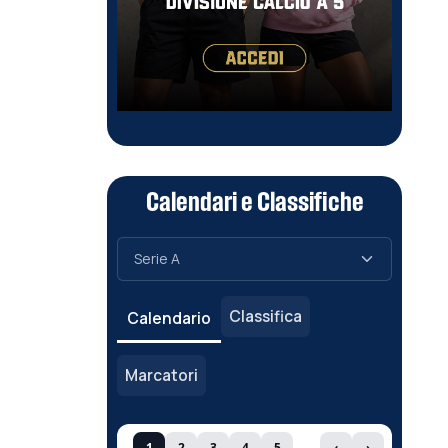
Calendari e Classifiche
Classifica
Calendario
Marcatori
1
2
3
4
5
‹
›