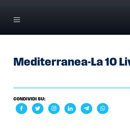
Skip to main content
HOME
»
GALLERY
»
MEDITERRANEA-LA 10 LIVORNO
Mediterranea-La 10 L
CONDIVIDI SU: