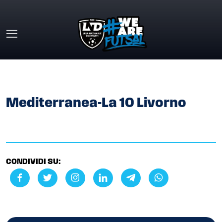
Skip to main content
HOME
»
GALLERY
»
MEDITERRANEA-LA 10 LIVORNO
Mediterranea-La 10 Livorno
CONDIVIDI SU: