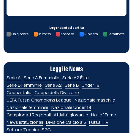
Nessun dato per questa giornata.
Legenda stati partita
Da giocare
In corso
Sospesa
Rinviata
Terminata
Leggi le News
Serie A
Serie A Femminile
Serie A2 Élite
Serie B Femminile
Serie A2
Serie B
Under 19
Coppa Italia
Coppa della Divisione
UEFA Futsal Champions League
Nazionale maschile
Nazionale femminile
Nazionale Under 19
Campionati Regionali
Attività giovanile
Hall of Fame
News istituzionali
Divisione Calcio a 5
Futsal TV
Settore Tecnico FIGC