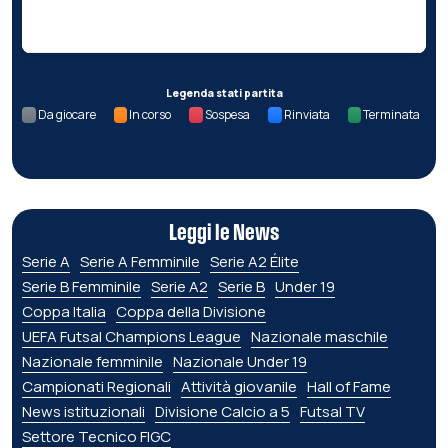
Nessun dato per questa giornata.
Legenda stati partita
Da giocare
In corso
Sospesa
Rinviata
Terminata
Leggi le News
Serie A
Serie A Femminile
Serie A2 Élite
Serie B Femminile
Serie A2
Serie B
Under 19
Coppa Italia
Coppa della Divisione
UEFA Futsal Champions League
Nazionale maschile
Nazionale femminile
Nazionale Under 19
Campionati Regionali
Attività giovanile
Hall of Fame
News istituzionali
Divisione Calcio a 5
Futsal TV
Settore Tecnico FIGC