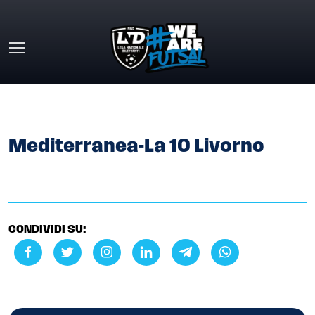
Skip to main content
HOME
»
GALLERY
»
MEDITERRANEA-LA 10 LIVORNO
Mediterranea-La 10 Livorno
CONDIVIDI SU: