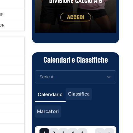
NE
25
Calendari e Classifiche
Classifica
Calendario
Marcatori
1
2
3
4
5
‹
›