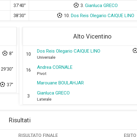
37'40''
3.
Gianluca GRECO
38'30''
10.
Dos Reis Olegario CAIQUE LINO
Alto Vicentino
Dos Reis Olegario CAIQUE LINO
8''
10
Universale
Andrea CORNALE
29'30''
16
Pivot
Marouane BOULAHJAR
37''
Gianluca GRECO
3
Laterale
Risultati
RISULTATO FINALE
ESITO