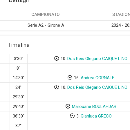
Dettagli
CAMPIONATO
STAGIO
Serie A2 - Girone A
2024 - 20
Timeline
3'30''
10.
Dos Reis Olegario CAIQUE LINO
8''
14'30''
16.
Andrea CORNALE
24''
10.
Dos Reis Olegario CAIQUE LINO
29'30''
29'40''
Marouane BOULAHJAR
36'30''
3.
Gianluca GRECO
37''