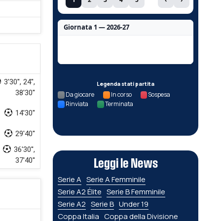
Giornata 1 — 2026-27
Nessun dato per questa giornata.
3'30'', 24'',
Legenda stati partita
38'30''
Da giocare
In corso
Sospesa
Rinviata
Terminata
14'30''
29'40''
36'30'',
37'40''
Leggi le News
Serie A
Serie A Femminile
Serie A2 Élite
Serie B Femminile
Serie A2
Serie B
Under 19
Coppa Italia
Coppa della Divisione