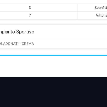
3
Sconfit
7
Vittori
mpianto Sportivo
ALADONATI - CREMA