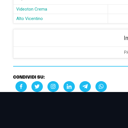
Videoton Crema
Alto Vicentino
I
P
CONDIVIDI SU: