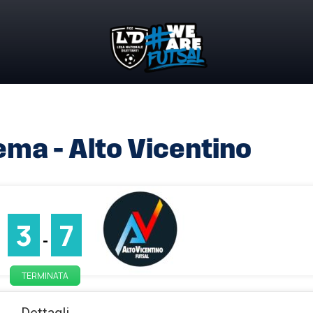
ma – Alto Vicentino
3
7
-
TERMINATA