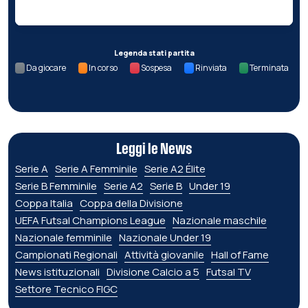
Legenda stati partita
Da giocare
In corso
Sospesa
Rinviata
Terminata
Leggi le News
Serie A
Serie A Femminile
Serie A2 Élite
Serie B Femminile
Serie A2
Serie B
Under 19
Coppa Italia
Coppa della Divisione
UEFA Futsal Champions League
Nazionale maschile
Nazionale femminile
Nazionale Under 19
Campionati Regionali
Attività giovanile
Hall of Fame
News istituzionali
Divisione Calcio a 5
Futsal TV
Settore Tecnico FIGC