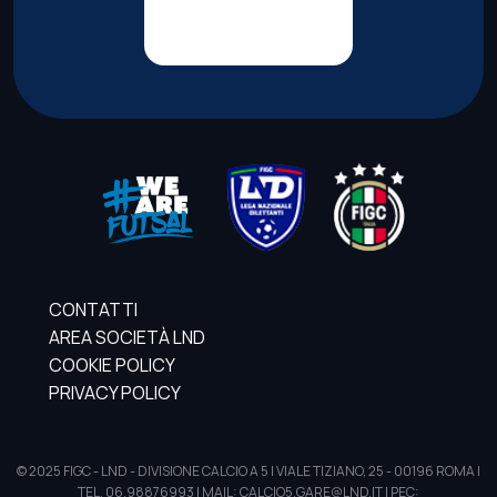
CONTATTI
AREA SOCIETÀ LND
COOKIE POLICY
PRIVACY POLICY
© 2025 FIGC - LND - DIVISIONE CALCIO A 5 | VIALE TIZIANO, 25 - 00196 ROMA |
TEL. 06.98876993 | MAIL: CALCIO5.GARE@LND.IT | PEC: