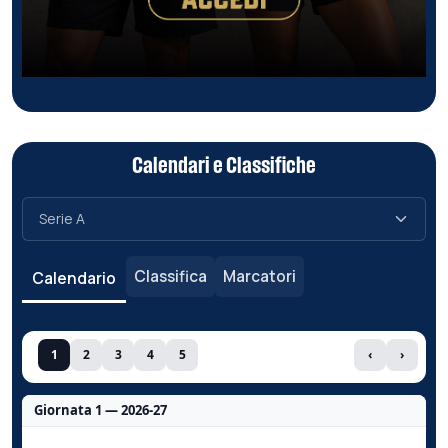
Calendari e Classifiche
Classifica
Marcatori
Calendario
1
2
3
4
5
‹
›
Giornata 1 — 2026-27
Nessun dato per questa giornata.