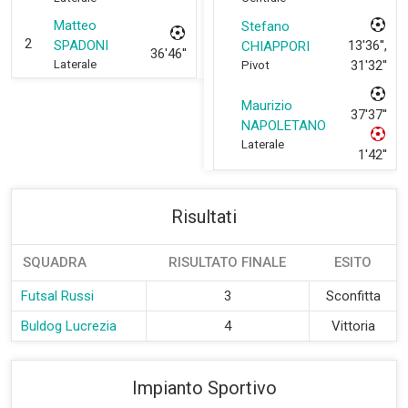
Matteo
Stefano
2
SPADONI
13'36'',
CHIAPPORI
36'46''
Laterale
31'32''
Pivot
Maurizio
37'37''
NAPOLETANO
Laterale
1'42''
Risultati
SQUADRA
RISULTATO FINALE
ESITO
Futsal Russi
3
Sconfitta
Buldog Lucrezia
4
Vittoria
Impianto Sportivo