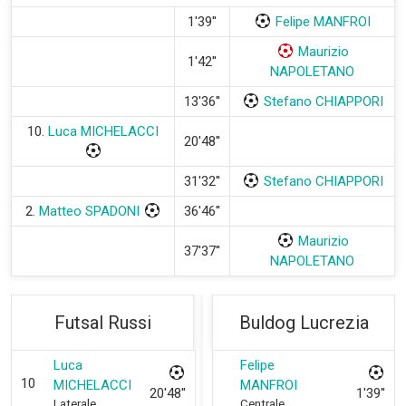
1'39''
Felipe MANFROI
Maurizio
1'42''
NAPOLETANO
13'36''
Stefano CHIAPPORI
10.
Luca MICHELACCI
20'48''
31'32''
Stefano CHIAPPORI
2.
Matteo SPADONI
36'46''
Maurizio
37'37''
NAPOLETANO
Futsal Russi
Buldog Lucrezia
Luca
Felipe
10
MICHELACCI
MANFROI
20'48''
1'39''
Laterale
Centrale