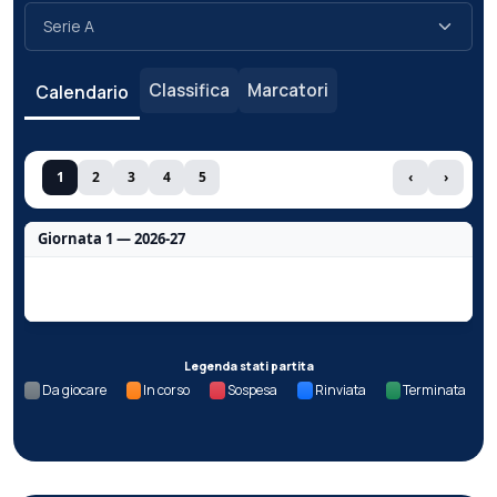
Classifica
Marcatori
Calendario
1
2
3
4
5
‹
›
Giornata 1 — 2026-27
Nessun dato per questa giornata.
Legenda stati partita
Da giocare
In corso
Sospesa
Rinviata
Terminata