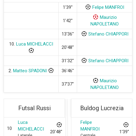
1'39''
Felipe MANFROI
Maurizio
1'42''
NAPOLETANO
13'36''
Stefano CHIAPPORI
10.
Luca MICHELACCI
20'48''
31'32''
Stefano CHIAPPORI
2.
Matteo SPADONI
36'46''
Maurizio
37'37''
NAPOLETANO
Futsal Russi
Buldog Lucrezia
Luca
Felipe
10
MICHELACCI
MANFROI
20'48''
1'39''
Laterale
Centrale