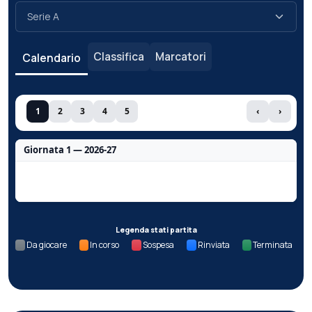
Classifica
Marcatori
Calendario
1
2
3
4
5
‹
›
Giornata 1 — 2026-27
Nessun dato per questa giornata.
Legenda stati partita
Da giocare
In corso
Sospesa
Rinviata
Terminata