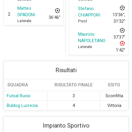
Matteo
Stefano
2
SPADONI
13'36'',
CHIAPPORI
36'46''
Laterale
31'32''
Pivot
Maurizio
37'37''
NAPOLETANO
Laterale
1'42''
Risultati
SQUADRA
RISULTATO FINALE
ESITO
Futsal Russi
3
Sconfitta
Buldog Lucrezia
4
Vittoria
Impianto Sportivo