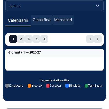
Classifica
Marcatori
Calendario
1
2
3
4
5
‹
›
Giornata 1 — 2026-27
Nessun dato per questa giornata.
Legenda stati partita
Da giocare
In corso
Sospesa
Rinviata
Terminata