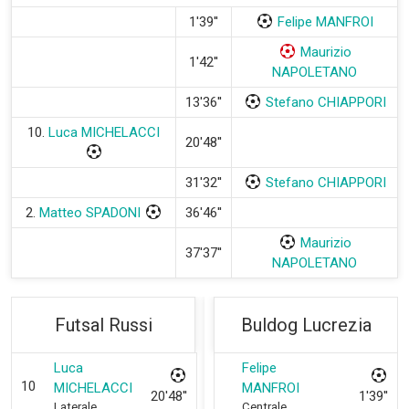
1'39''
Felipe MANFROI
Maurizio
1'42''
NAPOLETANO
13'36''
Stefano CHIAPPORI
10.
Luca MICHELACCI
20'48''
31'32''
Stefano CHIAPPORI
2.
Matteo SPADONI
36'46''
Maurizio
37'37''
NAPOLETANO
Futsal Russi
Buldog Lucrezia
Luca
Felipe
10
MICHELACCI
MANFROI
20'48''
1'39''
Laterale
Centrale