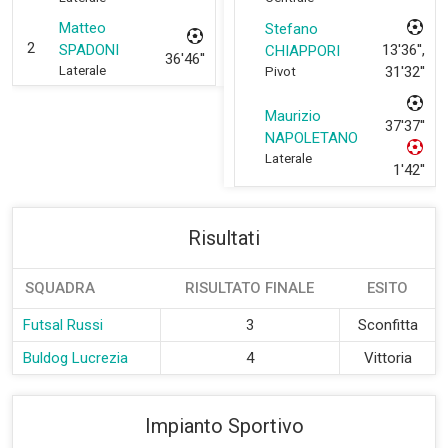
Matteo
Stefano
2
SPADONI
13'36'',
CHIAPPORI
36'46''
Laterale
31'32''
Pivot
Maurizio
37'37''
NAPOLETANO
Laterale
1'42''
Risultati
SQUADRA
RISULTATO FINALE
ESITO
Futsal Russi
3
Sconfitta
Buldog Lucrezia
4
Vittoria
Impianto Sportivo