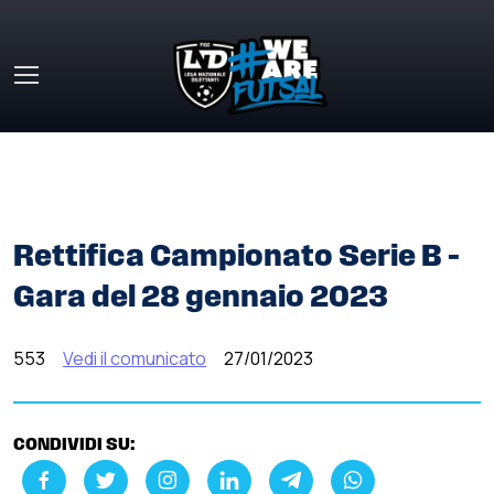
Skip to main content
HOME
»
COMUNICATI STAMPA
»
RETTIFICA CAMPIONATO
SERIE B – GARA DEL 28 GENNAIO 2023
Rettifica Campionato Serie B –
Gara del 28 gennaio 2023
553
Vedi il comunicato
27/01/2023
CONDIVIDI SU: