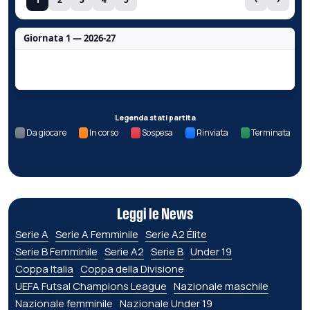
Giornata 1 — 2026-27
Nessun dato per questa giornata.
Legenda stati partita
Da giocare
In corso
Sospesa
Rinviata
Terminata
Leggi le News
Serie A
Serie A Femminile
Serie A2 Élite
Serie B Femminile
Serie A2
Serie B
Under 19
Coppa Italia
Coppa della Divisione
UEFA Futsal Champions League
Nazionale maschile
Nazionale femminile
Nazionale Under 19