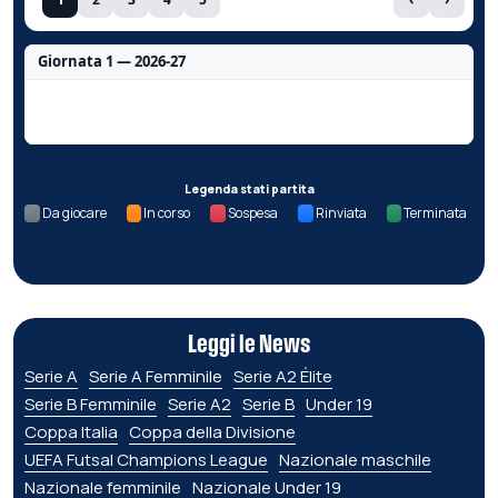
Giornata 1 — 2026-27
Nessun dato per questa giornata.
Legenda stati partita
Da giocare
In corso
Sospesa
Rinviata
Terminata
Leggi le News
Serie A
Serie A Femminile
Serie A2 Élite
Serie B Femminile
Serie A2
Serie B
Under 19
Coppa Italia
Coppa della Divisione
UEFA Futsal Champions League
Nazionale maschile
Nazionale femminile
Nazionale Under 19