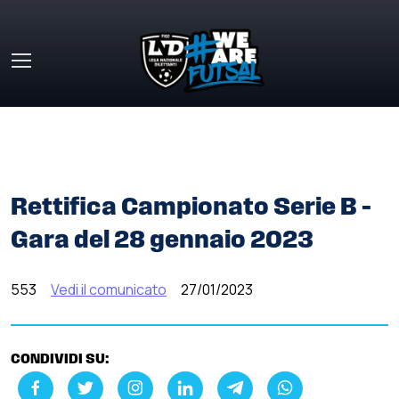
Skip to main content
HOME
»
COMUNICATI STAMPA
»
RETTIFICA CAMPIONATO
SERIE B – GARA DEL 28 GENNAIO 2023
Rettifica Campionato Serie B –
Gara del 28 gennaio 2023
553
Vedi il comunicato
27/01/2023
CONDIVIDI SU: