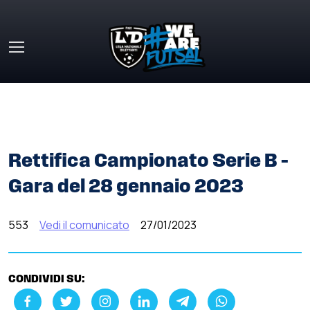
Skip to main content
HOME
»
COMUNICATI STAMPA
»
RETTIFICA CAMPIONATO
SERIE B – GARA DEL 28 GENNAIO 2023
Rettifica Campionato Serie B –
Gara del 28 gennaio 2023
553
Vedi il comunicato
27/01/2023
CONDIVIDI SU: