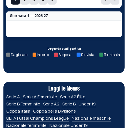
Giornata 1 — 2026-27
Nessun dato per questa giornata.
Legenda stati partita
Da giocare
In corso
Sospesa
Rinviata
Terminata
Leggi le News
Serie A
Serie A Femminile
Serie A2 Élite
Serie B Femminile
Serie A2
Serie B
Under 19
Coppa Italia
Coppa della Divisione
UEFA Futsal Champions League
Nazionale maschile
Nazionale femminile
Nazionale Under 19