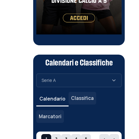
Calendari e Classifiche
Classifica
Calendario
Marcatori
1
2
3
4
5
‹
›