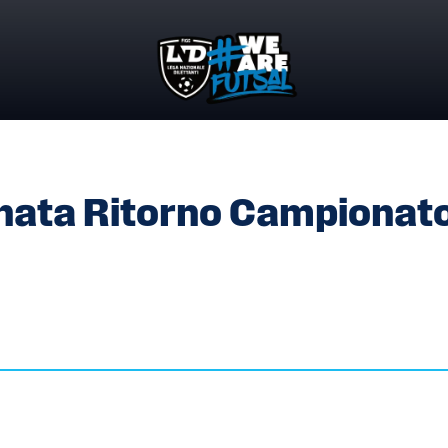
ORNATA RITORNO CAMPIONATO SERIE A2
nata Ritorno Campionat