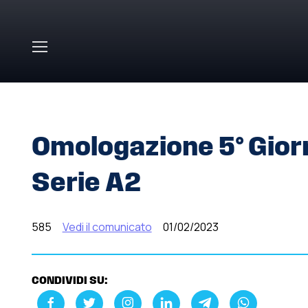
Skip to main content
HOME
»
COMUNICATI STAMPA
»
OMOLOGAZIONE 5° GI
Omologazione 5° Gior
Serie A2
585
Vedi il comunicato
01/02/2023
CONDIVIDI SU: