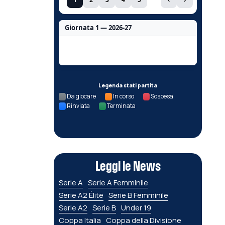
Giornata 1 — 2026-27
Nessun dato per questa giornata.
Legenda stati partita
Da giocare
In corso
Sospesa
Rinviata
Terminata
Leggi le News
Serie A
Serie A Femminile
Serie A2 Élite
Serie B Femminile
Serie A2
Serie B
Under 19
Coppa Italia
Coppa della Divisione