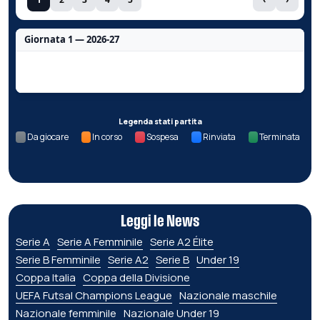
Giornata 1 — 2026-27
Nessun dato per questa giornata.
Legenda stati partita
Da giocare
In corso
Sospesa
Rinviata
Terminata
Leggi le News
Serie A
Serie A Femminile
Serie A2 Élite
Serie B Femminile
Serie A2
Serie B
Under 19
Coppa Italia
Coppa della Divisione
UEFA Futsal Champions League
Nazionale maschile
Nazionale femminile
Nazionale Under 19