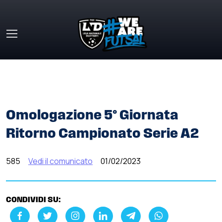
Skip to main content
HOME
»
COMUNICATI STAMPA
»
OMOLOGAZIONE 5°
GIORNATA RITORNO CAMPIONATO SERIE A2
Omologazione 5° Giornata
Ritorno Campionato Serie A2
585
Vedi il comunicato
01/02/2023
CONDIVIDI SU: