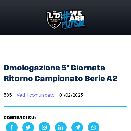
Skip to main content
HOME
»
COMUNICATI STAMPA
»
OMOLOGAZIONE 5°
GIORNATA RITORNO CAMPIONATO SERIE A2
Omologazione 5° Giornata
Ritorno Campionato Serie A2
585
Vedi il comunicato
01/02/2023
CONDIVIDI SU: