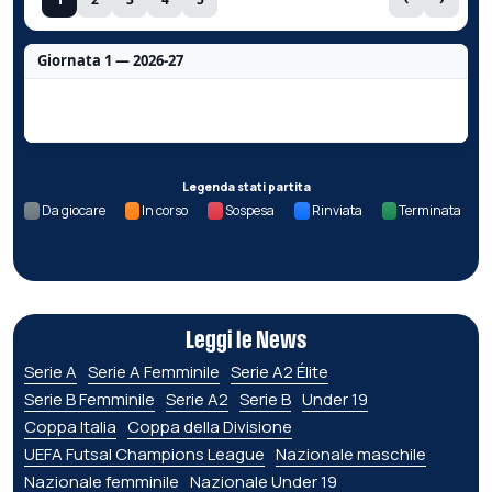
Giornata 1 — 2026-27
Nessun dato per questa giornata.
Legenda stati partita
Da giocare
In corso
Sospesa
Rinviata
Terminata
Leggi le News
Serie A
Serie A Femminile
Serie A2 Élite
Serie B Femminile
Serie A2
Serie B
Under 19
Coppa Italia
Coppa della Divisione
UEFA Futsal Champions League
Nazionale maschile
Nazionale femminile
Nazionale Under 19